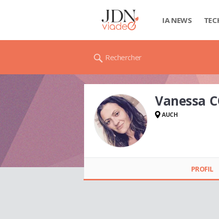
IA NEWS
TEC
Rechercher
Vanessa 
AUCH
Vanessa COTSAS
PROFIL