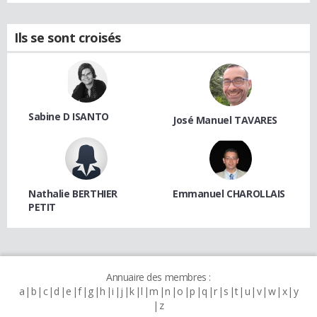
Ils se sont croisés
Sabine D ISANTO
José Manuel TAVARES
Nathalie BERTHIER
Emmanuel CHAROLLAIS
PETIT
Annuaire des membres :
a
b
c
d
e
f
g
h
i
j
k
l
m
n
o
p
q
r
s
t
u
v
w
x
y
z