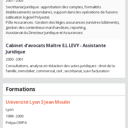
2001 - 2005
Secrétariat Juridique : approbation des comptes, formalités
établissements secondaires, support dans les opérations de fusions
(utilisation logiciel Polyacte)
Pôle Assurances : Gestion des litiges assurances (sinistres bâtiments),
gestion des contentieux marchandises, reporting,
Assistanat du Directeur Juridique et Assurances
Cabinet d'avocats Maître E.L LEVY
- Assistante
Juridique
2000 - 2001
Consultations, analyse et rédaction des actes juridiques : droit de la
famille, immobilier, commercial, civil ; secrétariat, suivi facturation
Formations
Université Lyon 3 Jean Moulin
Lyon
1998 - 2000
Prépa CRFPA