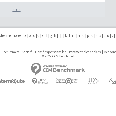
PLUS
 des membres :
a
b
c
d
e
f
g
h
i
j
k
l
m
n
o
p
q
r
s
t
u
v
Recrutement
Societé
Données personnelles
Paramétrer les cookies
Mentions
© 2022 CCM Benchmark