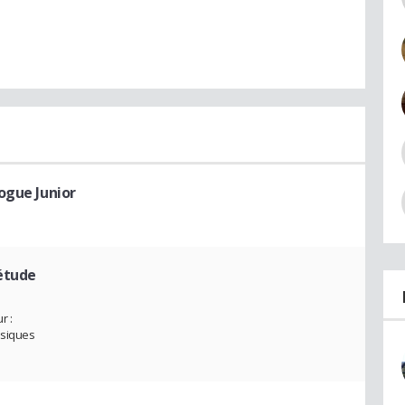
ogue Junior
'étude
r :
ysiques