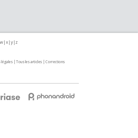
w
x
y
z
 légales
Tous les articles
Corrections