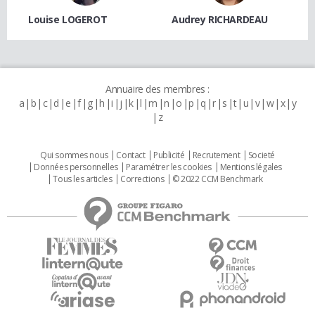
Louise LOGEROT
Audrey RICHARDEAU
Annuaire des membres :
a
b
c
d
e
f
g
h
i
j
k
l
m
n
o
p
q
r
s
t
u
v
w
x
y
z
Qui sommes nous
Contact
Publicité
Recrutement
Societé
Données personnelles
Paramétrer les cookies
Mentions légales
Tous les articles
Corrections
© 2022 CCM Benchmark