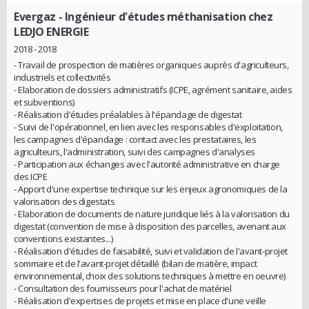
Evergaz
- Ingénieur d'études méthanisation chez
LEDJO ENERGIE
2018 - 2018
- Travail de prospection de matières organiques auprès d'agriculteurs,
industriels et collectivités
- Elaboration de dossiers administratifs (ICPE, agrément sanitaire, aides
et subventions)
- Réalisation d'études préalables à l'épandage de digestat
- Suivi de l'opérationnel, en lien avec les responsables d'exploitation,
les campagnes d'épandage : contact avec les prestataires, les
agriculteurs, l'administration, suivi des campagnes d'analyses
- Participation aux échanges avec l'autorité administrative en charge
des ICPE
- Apport d'une expertise technique sur les enjeux agronomiques de la
valorisation des digestats
- Elaboration de documents de nature juridique liés à la valorisation du
digestat (convention de mise à disposition des parcelles, avenant aux
conventions existantes...)
- Réalisation d'études de faisabilité, suivi et validation de l'avant-projet
sommaire et de l'avant-projet détaillé (bilan de matière, impact
environnemental, choix des solutions techniques à mettre en oeuvre)
- Consultation des fournisseurs pour l'achat de matériel
- Réalisation d'expertises de projets et mise en place d'une veille