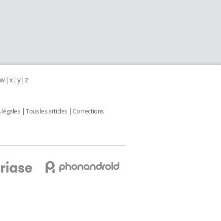
w
x
y
z
 légales
Tous les articles
Corrections