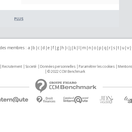
PLUS
 des membres :
a
b
c
d
e
f
g
h
i
j
k
l
m
n
o
p
q
r
s
t
u
v
Recrutement
Societé
Données personnelles
Paramétrer les cookies
Mentions
© 2022 CCM Benchmark