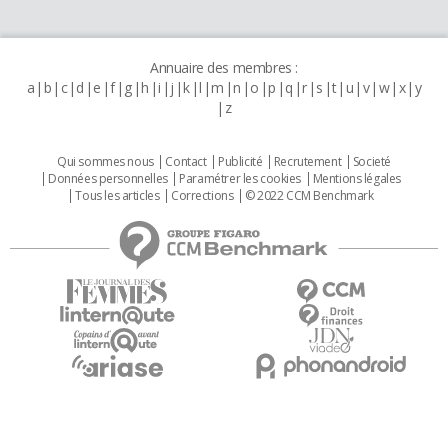
Annuaire des membres :
a
b
c
d
e
f
g
h
i
j
k
l
m
n
o
p
q
r
s
t
u
v
w
x
y
z
Qui sommes nous
Contact
Publicité
Recrutement
Societé
Données personnelles
Paramétrer les cookies
Mentions légales
Tous les articles
Corrections
© 2022 CCM Benchmark