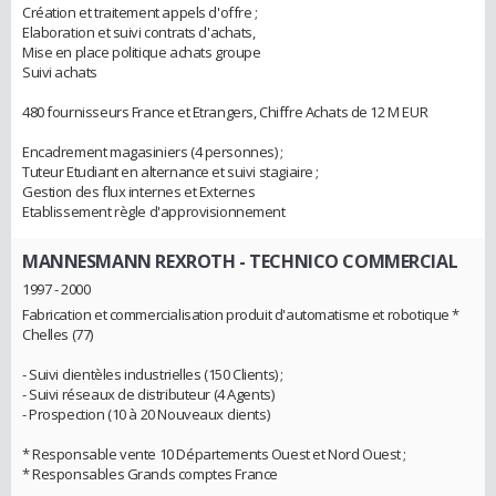
Création et traitement appels d'offre ;
Elaboration et suivi contrats d'achats,
Mise en place politique achats groupe
Suivi achats
480 fournisseurs France et Etrangers, Chiffre Achats de 12 M EUR
Encadrement magasiniers (4 personnes) ;
Tuteur Etudiant en alternance et suivi stagiaire ;
Gestion des flux internes et Externes
Etablissement règle d'approvisionnement
MANNESMANN REXROTH
- TECHNICO COMMERCIAL
1997 - 2000
Fabrication et commercialisation produit d'automatisme et robotique *
Chelles (77)
- Suivi clientèles industrielles (150 Clients) ;
- Suivi réseaux de distributeur (4 Agents)
- Prospection (10 à 20 Nouveaux clients)
* Responsable vente 10 Départements Ouest et Nord Ouest ;
* Responsables Grands comptes France