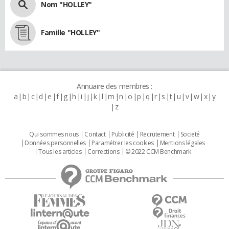
Nom "HOLLEY"
Famille "HOLLEY"
Annuaire des membres :
a
b
c
d
e
f
g
h
i
j
k
l
m
n
o
p
q
r
s
t
u
v
w
x
y
z
Qui sommes nous
Contact
Publicité
Recrutement
Societé
Données personnelles
Paramétrer les cookies
Mentions légales
Tous les articles
Corrections
© 2022 CCM Benchmark