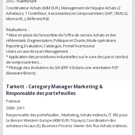
2012 - maintenant
Coordinateur Achats (60M EUR ), Management de l'équipe Achats (2
Acheteurs, 1 Contrôleur, 4 assistantes) et composant tiers (SAP, ORACLE,
Microsoft,..), Réfèrent RSE
Réalisations :
* Mise en place de l'ensemble de l'offre de service Achats et des
référentiels (Segmentation, Politique et Charte, Mode opératoire,
Reporting, Evaluation, Catalogue, Portail fournisseur
) dans un axe de Lean Management.
* Application des procédures industrielles sur le suivi des parcs (stocks)
de composant tiers. ;
* Pilotage des évolutions du SIA (ERP X3) dans une orientation P2P
(Basware/Bravo) ;
Tarkett
- Category Manager Marketing &
Responsable des portefeuilles
Puteaux
2008 - 2011
Responsable des portefeuilles ; Marketing, Achats Indirects, IT, FM, pour
la division Western Europe (40M EUR /16 pays). Coordination des
acheteurs locaux (5). Business Process Owner des flux Achats indirects.