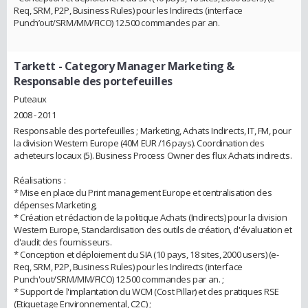
Req, SRM, P2P, Business Rules) pour les Indirects (interface
Punch’out/SRM/MM/FICO) 12.500 commandes par an.
Tarkett
- Category Manager Marketing &
Responsable des portefeuilles
Puteaux
2008 - 2011
Responsable des portefeuilles ; Marketing, Achats Indirects, IT, FM, pour
la division Western Europe (40M EUR /16 pays). Coordination des
acheteurs locaux (5). Business Process Owner des flux Achats indirects.
Réalisations :
* Mise en place du Print management Europe et centralisation des
dépenses Marketing,
* Création et rédaction de la politique Achats (Indirects) pour la division
Western Europe, Standardisation des outils de création, d'évaluation et
d'audit des fournisseurs.
* Conception et déploiement du SIA (10 pays, 18 sites, 2000 users) (e-
Req, SRM, P2P, Business Rules) pour les Indirects (interface
Punch'out/SRM/MM/FICO) 12.500 commandes par an. ;
* Support de l'implantation du WCM (Cost Pillar) et des pratiques RSE
(Etiquetage Environnemental, C2C) ;