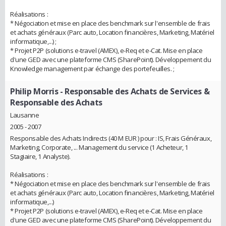
Réalisations :
* Négociation et mise en place des benchmark sur l'ensemble de frais
et achats généraux (Parc auto, Location financières, Marketing, Matériel
informatique,...) ;
* Projet P2P (solutions e-travel (AMEX), e-Req et e-Cat. Mise en place
d'une GED avec une plateforme CMS (SharePoint). Développement du
Knowledge management par échange des portefeuilles. ;
Philip Morris
- Responsable des Achats de Services &
Responsable des Achats
Lausanne
2005 - 2007
Responsable des Achats Indirects (40 M EUR ) pour : IS, Frais Généraux,
Marketing, Corporate, ... Management du service (1 Acheteur, 1
Stagiaire, 1 Analyste).
Réalisations :
* Négociation et mise en place des benchmark sur l'ensemble de frais
et achats généraux (Parc auto, Location financières, Marketing, Matériel
informatique,...)
* Projet P2P (solutions e-travel (AMEX), e-Req et e-Cat. Mise en place
d'une GED avec une plateforme CMS (SharePoint). Développement du