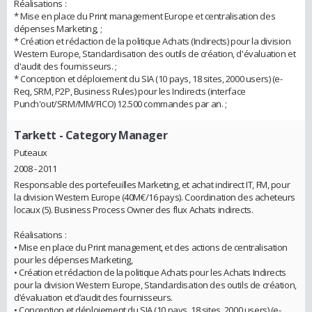
Réalisations :
* Mise en place du Print management Europe et centralisation des
dépenses Marketing, ;
* Création et rédaction de la politique Achats (Indirects) pour la division
Western Europe, Standardisation des outils de création, d'évaluation et
d'audit des fournisseurs. ;
* Conception et déploiement du SIA (10 pays, 18 sites, 2000 users) (e-
Req, SRM, P2P, Business Rules) pour les Indirects (interface
Punch'out/SRM/MM/FICO) 12.500 commandes par an. ;
Tarkett
- Category Manager
Puteaux
2008 - 2011
Responsable des portefeuilles Marketing, et achat indirect IT, FM, pour
la division Western Europe (40M€/16 pays). Coordination des acheteurs
locaux (5). Business Process Owner des flux Achats indirects.
Réalisations :
• Mise en place du Print management, et des actions de centralisation
pour les dépenses Marketing,
• Création et rédaction de la politique Achats pour les Achats Indirects
pour la division Western Europe, Standardisation des outils de création,
d’évaluation et d’audit des fournisseurs.
• Conception et déploiement du SIA (10 pays, 18 sites, 2000 users) (e-