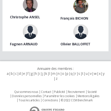
Christophe ANSEL
François BICHON
Fagnen ARNAUD
Olivier BALLOFFET
Annuaire des membres :
a
b
c
d
e
f
g
h
i
j
k
l
m
n
o
p
q
r
s
t
u
v
w
x
y
z
Qui sommes nous
Contact
Publicité
Recrutement
Societé
Données personnelles
Paramétrer les cookies
Mentions légales
Tous les articles
Corrections
© 2022 CCM Benchmark