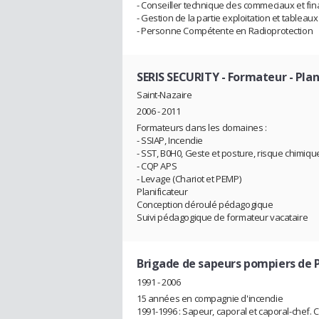
- Conseiller technique des commeciaux et fi
- Gestion de la partie exploitation et tableau
- Personne Compétente en Radioprotection
SERIS SECURITY
- Formateur - Plan
Saint-Nazaire
2006 - 2011
Formateurs dans les domaines :
- SSIAP, Incendie
- SST, B0H0, Geste et posture, risque chimiqu
- CQP APS
- Levage (Chariot et PEMP)
Planificateur
Conception déroulé pédagogique
Suivi pédagogique de formateur vacataire
Brigade de sapeurs pompiers de P
1991 - 2006
15 années en compagnie d'incendie
1991-1996 : Sapeur, caporal et caporal-chef. 