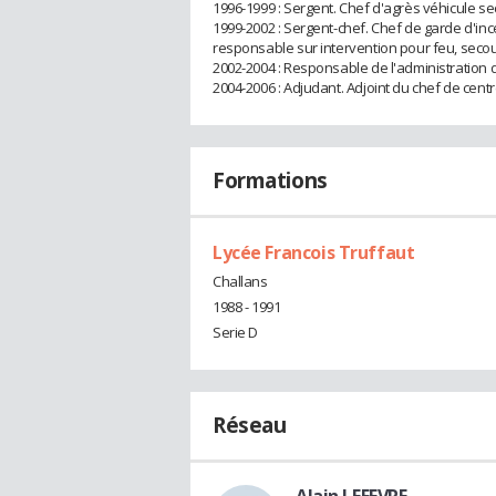
1996-1999 : Sergent. Chef d'agrès véhicule s
1999-2002 : Sergent-chef. Chef de garde d'in
responsable sur intervention pour feu, seco
2002-2004 : Responsable de l'administration 
2004-2006 : Adjudant. Adjoint du chef de cent
Formations
Lycée Francois Truffaut
Challans
1988 - 1991
Serie D
Réseau
Alain LEFEVRE