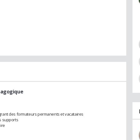
dagogique
rant des formateurs permanents et vacataires
s supports
aire