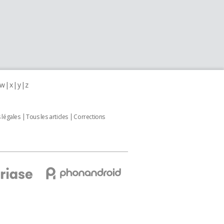
w
x
y
z
 légales
Tous les articles
Corrections