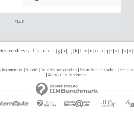
PLUS
 des membres :
a
b
c
d
e
f
g
h
i
j
k
l
m
n
o
p
q
r
s
t
u
v
Recrutement
Societé
Données personnelles
Paramétrer les cookies
Mentions
© 2022 CCM Benchmark