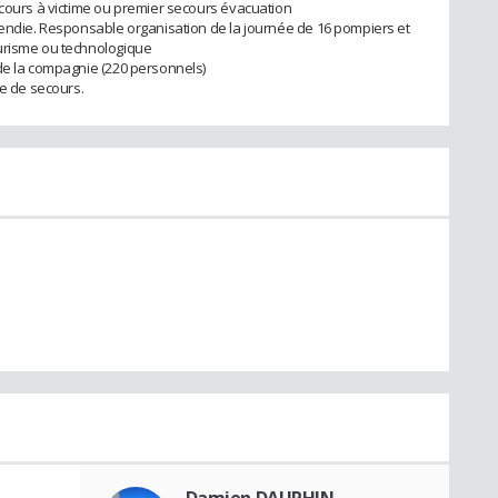
ecours à victime ou premier secours évacuation
cendie. Responsable organisation de la journée de 16 pompiers et
urisme ou technologique
de la compagnie (220 personnels)
re de secours.
Damien DAUPHIN