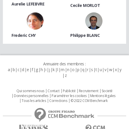
Aurelie LEFEBVRE
Cecile MORLOT
Frederic CHY
Philippe BLANC
Annuaire des membres :
a
b
c
d
e
f
g
h
i
j
k
l
m
n
o
p
q
r
s
t
u
v
w
x
y
z
Qui sommes nous
Contact
Publicité
Recrutement
Societé
Données personnelles
Paramétrer les cookies
Mentions légales
Tous les articles
Corrections
© 2022 CCM Benchmark