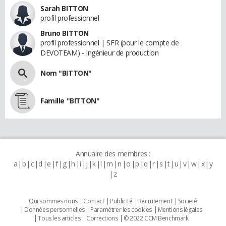
Sarah BITTON
profil professionnel
Bruno BITTON
profil professionnel | SFR (pour le compte de
DEVOTEAM) - Ingénieur de production
Nom "BITTON"
Famille "BITTON"
Annuaire des membres :
a
b
c
d
e
f
g
h
i
j
k
l
m
n
o
p
q
r
s
t
u
v
w
x
y
z
Qui sommes nous
Contact
Publicité
Recrutement
Societé
Données personnelles
Paramétrer les cookies
Mentions légales
Tous les articles
Corrections
© 2022 CCM Benchmark