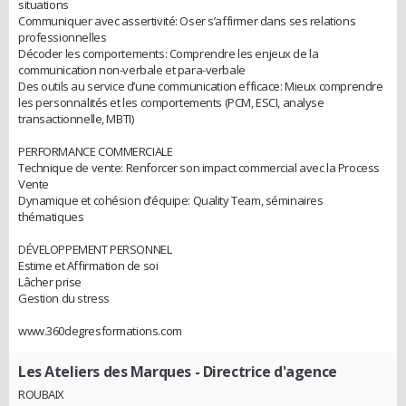
situations
Communiquer avec assertivité: Oser s’affirmer dans ses relations
professionnelles
Décoder les comportements: Comprendre les enjeux de la
communication non-verbale et para-verbale
Des outils au service d’une communication efficace: Mieux comprendre
les personnalités et les comportements (PCM, ESCI, analyse
transactionnelle, MBTI)
PERFORMANCE COMMERCIALE
Technique de vente: Renforcer son impact commercial avec la Process
Vente
Dynamique et cohésion d’équipe: Quality Team, séminaires
thématiques
DÉVELOPPEMENT PERSONNEL
Estime et Affirmation de soi
Lâcher prise
Gestion du stress
www.360degresformations.com
Les Ateliers des Marques
- Directrice d'agence
ROUBAIX