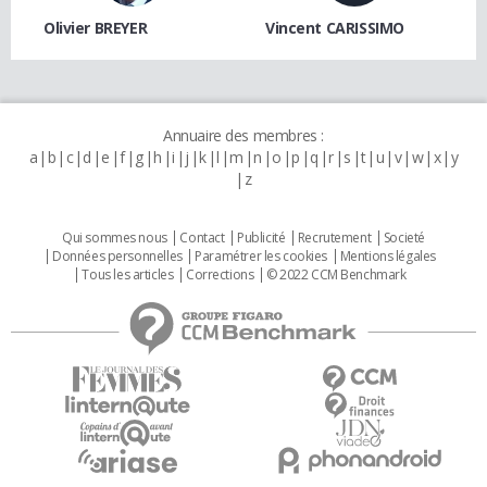
Olivier BREYER
Vincent CARISSIMO
Annuaire des membres :
a
b
c
d
e
f
g
h
i
j
k
l
m
n
o
p
q
r
s
t
u
v
w
x
y
z
Qui sommes nous
Contact
Publicité
Recrutement
Societé
Données personnelles
Paramétrer les cookies
Mentions légales
Tous les articles
Corrections
© 2022 CCM Benchmark