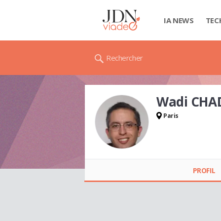
IA NEWS
TEC
Rechercher
Wadi CHA
Paris
Wadi CHADLI
PROFIL