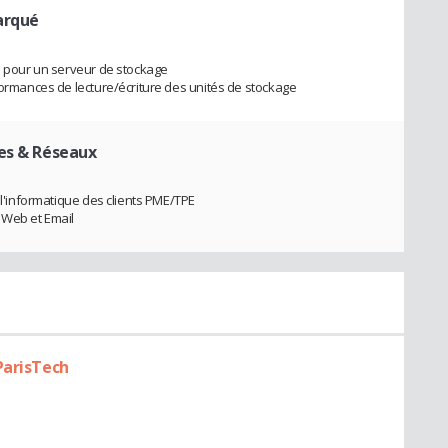
arqué
ls pour un serveur de stockage
rformances de lecture/écriture des unités de stockage
es & Réseaux
r l'informatique des clients PME/TPE
 Web et Email
ParisTech