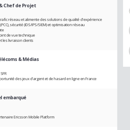
& Chef de Projet
rafic réseau et alimente des solutions de qualité d'expérience
PCC), sécurité (IDS/IPS/SIEM) et optimisation réseau
nte
 point de vue technique
et les livraison clients
élécoms & Médias
z SFR
pportunité des jeux d'argent et de hasard en ligne en France
iel embarqué
rtenaire Ericsson Mobile Platform