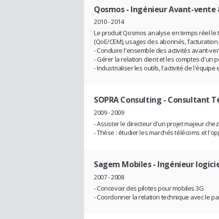
Qosmos
- Ingénieur Avant-vente 
2010 - 2014
Le produit Qosmos analyse en temps réel le t
(QoE/CEM), usages des abonnés, facturation (
- Conduire l'ensemble des activités avant-ve
- Gérer la relation client et les comptes d'un
- Industrialiser les outils, l'activité de l'équipe 
SOPRA Consulting
- Consultant T
2009 - 2009
- Assister le directeur d'un projet majeur che
- Thèse : étudier les marchés télécoms et l'o
Sagem Mobiles
- Ingénieur logic
2007 - 2008
- Concevoir des pilotes pour mobiles 3G
- Coordonner la relation technique avec le pa