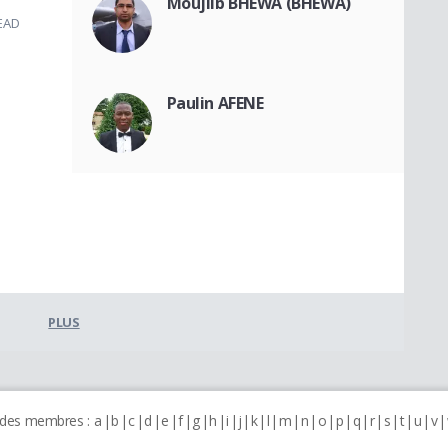
Moujiib BHEWA (BHEWA)
 EAD
Paulin AFENE
PLUS
 des membres :
a
b
c
d
e
f
g
h
i
j
k
l
m
n
o
p
q
r
s
t
u
v