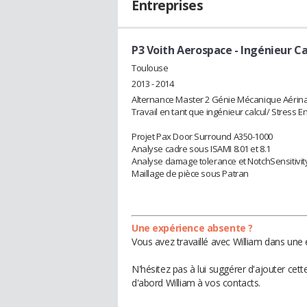
Entreprises
P3 Voith Aerospace
- Ingénieur Ca
Toulouse
2013 - 2014
Alternance Master 2 Génie Mécanique Aérinau
Travail en tant que ingénieur calcul/ Stress E
Projet Pax Door Surround A350-1000
Analyse cadre sous ISAMI 8.01 et 8.1
Analyse damage tolerance et NotchSensitivity
Maillage de pièce sous Patran
Une expérience absente ?
Vous avez travaillé avec William dans une 
N'hésitez pas à lui suggérer d'ajouter cet
d'abord William à vos contacts.