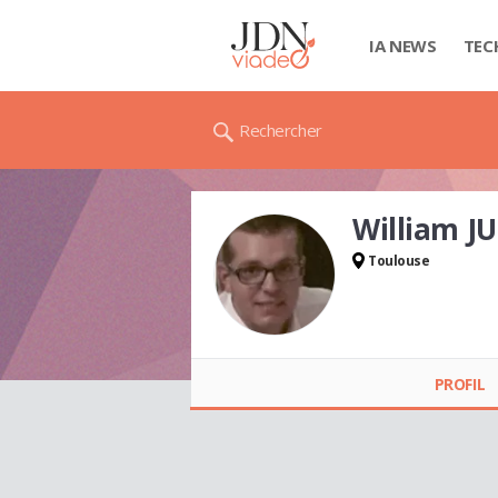
IA NEWS
TEC
Rechercher
William J
Toulouse
William JUSTE
PROFIL