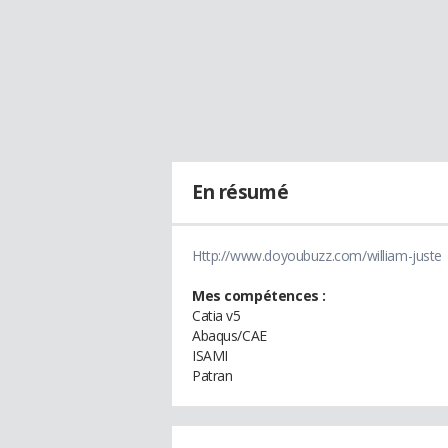
En résumé
Http://www.doyoubuzz.com/william-juste
Mes compétences :
Catia v5
Abaqus/CAE
ISAMI
Patran