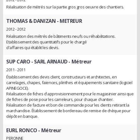
Réalisation de métrés sur la partie gros gros oeuvre des chantiers.
THOMAS & DANIZAN
- METREUR
2012 - 2012
Réalisation des métrés de bâtiments neufs ou réhabilitations.
Etablissement des quantitatifs pour le chargé
d'affaires qui établit les devis.
SUP CARO - SARL ARNAUD
- Métreur
2011 - 2011
Établissement des devis client, constructeurs et architectes, en
carrelages, chapes, faïences, plinthes et équipements sanitaire (logiciel
APINEGOCE).
Réalisation de fiches d'approvisionnement pour le magasinier ainsi que
de fiches de pose pour les carreleurs, pour chaque chantier.
Réalisation de facture et bon de commande pour les clients retirant la
marchandise. Établissement de bordereau de remise de chèque pour
dépôt en banque.
EURL RONCO
- Métreur
PERONNE