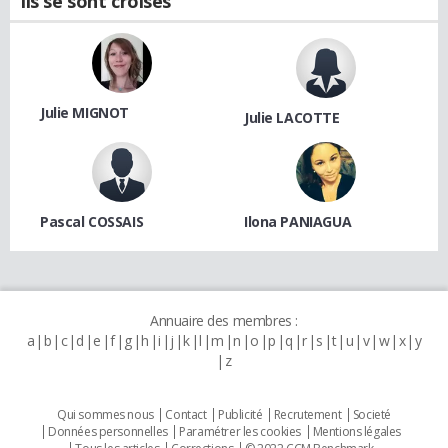
Ils se sont croisés
Julie MIGNOT
Julie LACOTTE
Pascal COSSAIS
Ilona PANIAGUA
Annuaire des membres :
a
b
c
d
e
f
g
h
i
j
k
l
m
n
o
p
q
r
s
t
u
v
w
x
y
z
Qui sommes nous
Contact
Publicité
Recrutement
Societé
Données personnelles
Paramétrer les cookies
Mentions légales