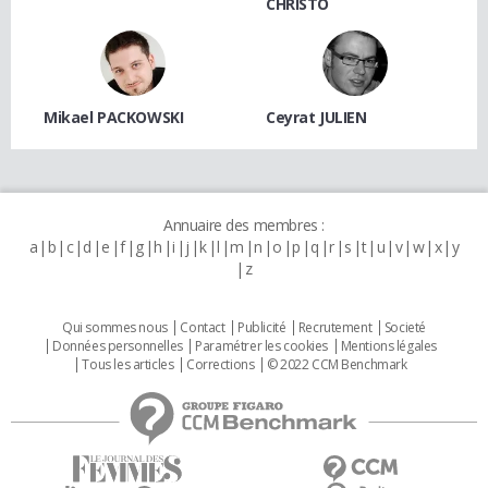
CHRISTO
Mikael PACKOWSKI
Ceyrat JULIEN
Annuaire des membres :
a
b
c
d
e
f
g
h
i
j
k
l
m
n
o
p
q
r
s
t
u
v
w
x
y
z
Qui sommes nous
Contact
Publicité
Recrutement
Societé
Données personnelles
Paramétrer les cookies
Mentions légales
Tous les articles
Corrections
© 2022 CCM Benchmark