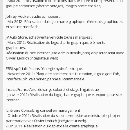
- Août 2011 : Réalisation d'illustrations dans le cadre d'une présentation
groupe corporate (photomontages, images commerciales).
Joffray Houker, audio composer :
- Mai 2012 : Réalisation du logo, charte graphique, éléments graphiques
et site internet flash.
JV Auto Store, achat/vente véhicule toutes marques :
- Mars 2012 : Réalisation du logo, charte graphique, éléments
graphiques.
Réalisation du site internet (site administrable, php), en partenariat avec
Olivier Ledrich (intégrateur web).
ER3I, spécialisé dans l'énergie hydroélectrique.
- Novembre 2011 : Plaquette commerciale, illustration, logo logiciel Exh,
interface Exh, calendrier, panneau commerciale.
Institut France Asie, échange culturel et stage linguistique :
- Janvier 2012 : Réalisation du logo, charte graphique et export pour site
internet.
Itinéraire Consulting, conseil en management :
- Octobre 2011 : Réalisation du site internet (site administrable, php), en
partenariat avec Olivier Ledrich (intégrateur web).
- Juin 2011 : Réalisation du logo et de la charte graphique.