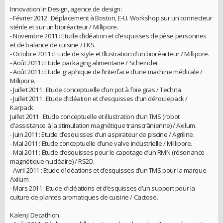
Innovation In Design, agence de design:
- Février 2012 : Déplacement à Boston, E-U. Workshop sur un connecteur
stérile et sur un bioréacteur / Millipore.
- Novembre 2011 : Etude d’idéation et d’esquisses de pèse personnes
et de balance de cuisine / EKS.
- Octobre 2011 : Etude de style et Illustration d’un bioréacteur / Millipore.
- Août 2011 : Etude packaging alimentaire / Scheinder.
- Août 2011 : Etude graphique de l’interface d’une machine médicale /
Millipore.
- Juillet 2011 : Etude conceptuelle d’un pot à foie gras / Techna.
- Juillet 2011 : Etude d’idéation et d’esquisses d’un déroulepack /
Karpack.
Juillet 2011 : Etude conceptuelle et illustration d’un TMS (robot
d'assistance à la stimulation magnétique transcrânienne) / Axilum.
- Juin 2011 : Etude d’esquisses d’un aspirateur de piscine / Agriline.
- Mai 2011 : Etude conceptuelle d’une valve industrielle / Millipore.
- Mai 2011 : Etude d’esquisses pour le capotage d’un RMN (résonance
magnétique nucléaire) / RS2D.
- Avril 2011 : Etude d’idéations et d’esquisses d’un TMS pour la marque
Axilum.
- Mars 2011 : Etude d’idéations et d’esquisses d’un support pour la
culture de plantes aromatiques de cuisine / Cactose.
Kalenji Decathlon :