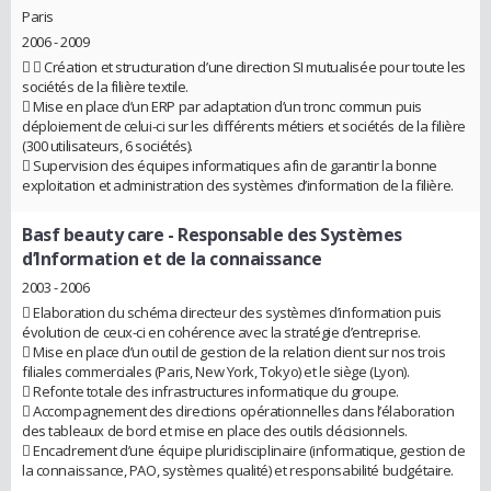
Paris
2006 - 2009
  Création et structuration d’une direction SI mutualisée pour toute les
sociétés de la filière textile.
 Mise en place d’un ERP par adaptation d’un tronc commun puis
déploiement de celui-ci sur les différents métiers et sociétés de la filière
(300 utilisateurs, 6 sociétés).
 Supervision des équipes informatiques afin de garantir la bonne
exploitation et administration des systèmes d’information de la filière.
Basf beauty care
- Responsable des Systèmes
d’Information et de la connaissance
2003 - 2006
 Elaboration du schéma directeur des systèmes d’information puis
évolution de ceux-ci en cohérence avec la stratégie d’entreprise.
 Mise en place d’un outil de gestion de la relation client sur nos trois
filiales commerciales (Paris, New York, Tokyo) et le siège (Lyon).
 Refonte totale des infrastructures informatique du groupe.
 Accompagnement des directions opérationnelles dans l’élaboration
des tableaux de bord et mise en place des outils décisionnels.
 Encadrement d’une équipe pluridisciplinaire (informatique, gestion de
la connaissance, PAO, systèmes qualité) et responsabilité budgétaire.