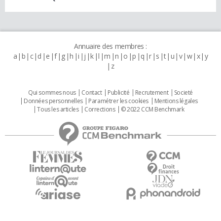
Annuaire des membres :
a
b
c
d
e
f
g
h
i
j
k
l
m
n
o
p
q
r
s
t
u
v
w
x
y
z
Qui sommes nous
Contact
Publicité
Recrutement
Societé
Données personnelles
Paramétrer les cookies
Mentions légales
Tous les articles
Corrections
© 2022 CCM Benchmark