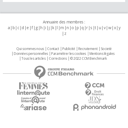
Annuaire des membres :
a
b
c
d
e
f
g
h
i
j
k
l
m
n
o
p
q
r
s
t
u
v
w
x
y
z
Qui sommes nous
Contact
Publicité
Recrutement
Societé
Données personnelles
Paramétrer les cookies
Mentions légales
Tous les articles
Corrections
© 2022 CCM Benchmark