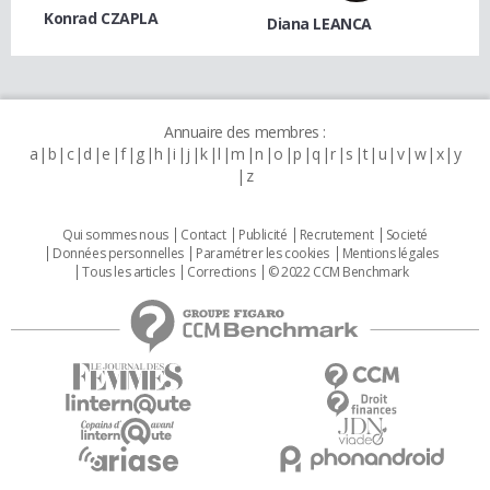
Konrad CZAPLA
Diana LEANCA
Annuaire des membres :
a
b
c
d
e
f
g
h
i
j
k
l
m
n
o
p
q
r
s
t
u
v
w
x
y
z
Qui sommes nous
Contact
Publicité
Recrutement
Societé
Données personnelles
Paramétrer les cookies
Mentions légales
Tous les articles
Corrections
© 2022 CCM Benchmark