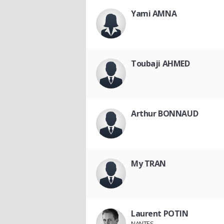
Yami AMNA
Toubaji AHMED
Arthur BONNAUD
My TRAN
Laurent POTIN
NANTES