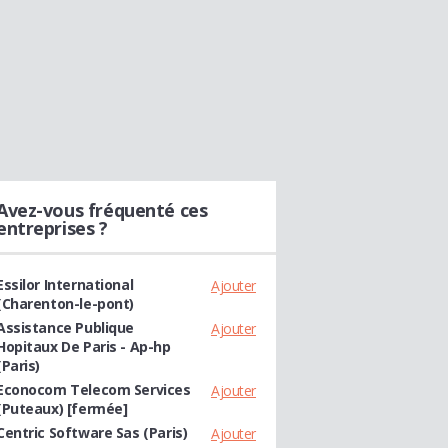
Avez-vous fréquenté ces
entreprises ?
Essilor International
Ajouter
(Charenton-le-pont)
Assistance Publique
Ajouter
Hopitaux De Paris - Ap-hp
(Paris)
Econocom Telecom Services
Ajouter
(Puteaux) [fermée]
Centric Software Sas (Paris)
Ajouter