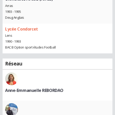
Arras
1993 - 1995
Deug Anglais
Lycée Condorcet
Lens
1990 - 1993
BAC B Option sport études Football
Réseau
Anne-Emmanuelle REBORDAO