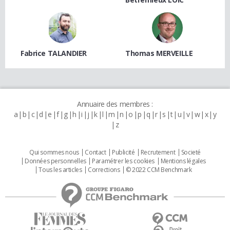
Fabrice TALANDIER
Thomas MERVEILLE
Annuaire des membres :
a
b
c
d
e
f
g
h
i
j
k
l
m
n
o
p
q
r
s
t
u
v
w
x
y
z
Qui sommes nous
Contact
Publicité
Recrutement
Societé
Données personnelles
Paramétrer les cookies
Mentions légales
Tous les articles
Corrections
© 2022 CCM Benchmark