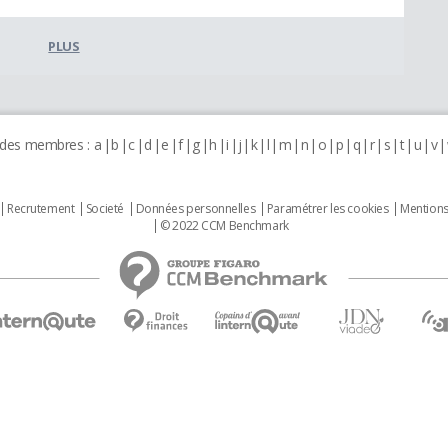
PLUS
 des membres :
a
b
c
d
e
f
g
h
i
j
k
l
m
n
o
p
q
r
s
t
u
v
Recrutement
Societé
Données personnelles
Paramétrer les cookies
Mentions
© 2022 CCM Benchmark