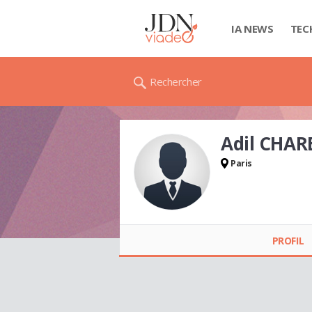
IA NEWS
TEC
Rechercher
Adil CHAR
Paris
Adil CHAREF
PROFIL