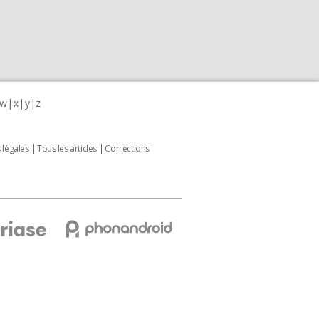
w
x
y
z
 légales
Tous les articles
Corrections