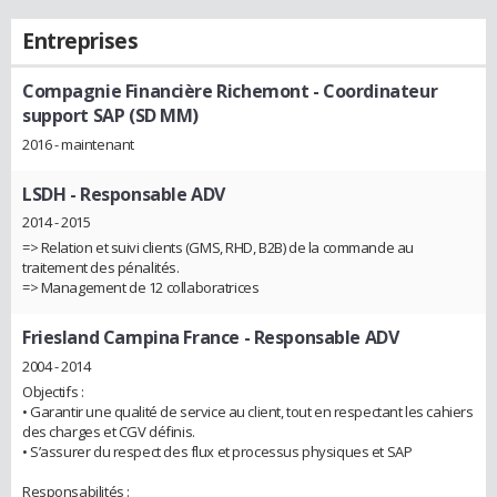
Entreprises
Compagnie Financière Richemont
- Coordinateur
support SAP (SD MM)
2016 - maintenant
LSDH
- Responsable ADV
2014 - 2015
=> Relation et suivi clients (GMS, RHD, B2B) de la commande au
traitement des pénalités.
=> Management de 12 collaboratrices
Friesland Campina France
- Responsable ADV
2004 - 2014
Objectifs :
• Garantir une qualité de service au client, tout en respectant les cahiers
des charges et CGV définis.
• S’assurer du respect des flux et processus physiques et SAP
Responsabilités :