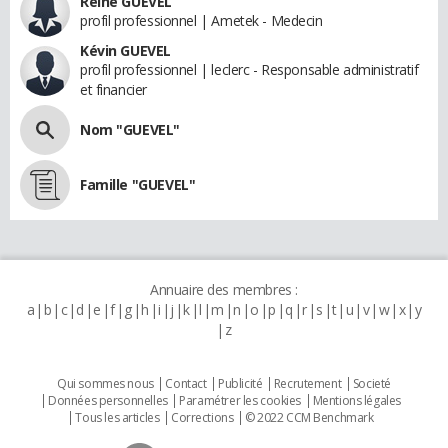
Reine GUEVEL
profil professionnel | Ametek - Medecin
Kévin GUEVEL
profil professionnel | leclerc - Responsable administratif
et financier
Nom "GUEVEL"
Famille "GUEVEL"
Annuaire des membres :
a
b
c
d
e
f
g
h
i
j
k
l
m
n
o
p
q
r
s
t
u
v
w
x
y
z
Qui sommes nous
Contact
Publicité
Recrutement
Societé
Données personnelles
Paramétrer les cookies
Mentions légales
Tous les articles
Corrections
© 2022 CCM Benchmark