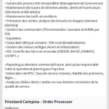
• Garant des process ADV et expédition (Management de 5 personnes)
• Maintenance des bases de données articles, clients et fournisseurs
(200 clients et 400 articles)
• Maintenance des tarifs et conditions
• Prévisions des ventes, analyse des besoins en réappro (demand
planning)
• Gestion des commandes (750 commandes / semaine dont 80% par
EDI)
• Expédition
• Facturation (850 par semaine - 50% sont dématérialisées)
• Gestion des retours et litiges (Avoirs et refacturation)
• EDI : Contrôle des Idocs en anomalie (ORDERS, INVOIC, HANMOV,
OSTRPT...)
• Reporting au directeur commercial France, ainsi qu’au responsable
Sales & operational planning aux Pays-Bas
• Elaboration de KPI’s : Taux de service, Volumes, fiabilité des prévisions,
litiges….
• Analyses ciblées clients / articles en vue d’actions correctives de la
qualité de service.
Friesland Campina
- Order Processor
Heilbronn