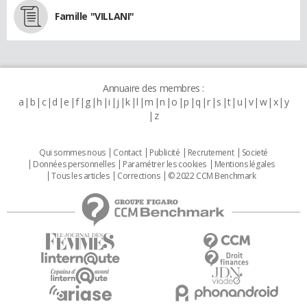
Famille "VILLANI"
Annuaire des membres :
a
b
c
d
e
f
g
h
i
j
k
l
m
n
o
p
q
r
s
t
u
v
w
x
y
z
Qui sommes nous
Contact
Publicité
Recrutement
Societé
Données personnelles
Paramétrer les cookies
Mentions légales
Tous les articles
Corrections
© 2022 CCM Benchmark