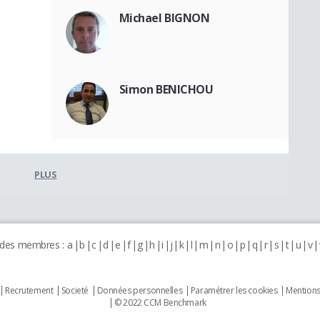
Michael BIGNON
Simon BENICHOU
PLUS
 des membres :
a
b
c
d
e
f
g
h
i
j
k
l
m
n
o
p
q
r
s
t
u
v
Recrutement
Societé
Données personnelles
Paramétrer les cookies
Mentions
© 2022 CCM Benchmark