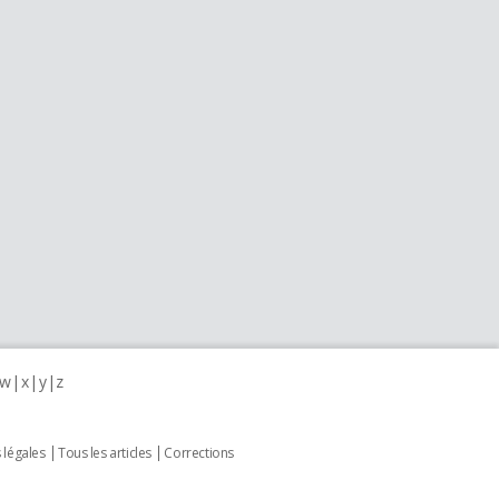
w
x
y
z
 légales
Tous les articles
Corrections