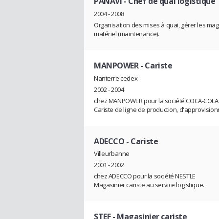
PANAVI
- Chef de quai logistique
2004 - 2008
Organisation des mises à quai, gérer les maga
matériel (maintenance).
MANPOWER
- Cariste
Nanterre cedex
2002 - 2004
chez MANPOWER pour la société COCA-COLA
Cariste de ligne de production, d'approvision
ADECCO
- Cariste
Villeurbanne
2001 - 2002
chez ADECCO pour la société NESTLE
Magasinier cariste au service logistique.
STEF
- Magasinier cariste