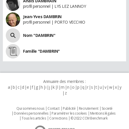
Anaïs DAMBRAIN
profil personnel | LYS LEZ LANNOY
Jean-Yves DAMBRIN
profil personnel | PORTO VECCHIO
Nom "DAMBRIN"
Famille "DAMBRIN"
Annuaire des membres :
a
b
c
d
e
f
g
h
i
j
k
l
m
n
o
p
q
r
s
t
u
v
w
x
y
z
Qui sommes nous
Contact
Publicité
Recrutement
Societé
Données personnelles
Paramétrer les cookies
Mentions légales
Tous les articles
Corrections
© 2022 CCM Benchmark