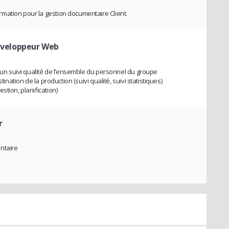
mation pour la gestion documentaire Client.
éveloppeur Web
r un suivi qualité de l’ensemble du personnel du groupe
tination de la production (suivi qualité, suivi statistiques)
stion, planification)
r
ntaire