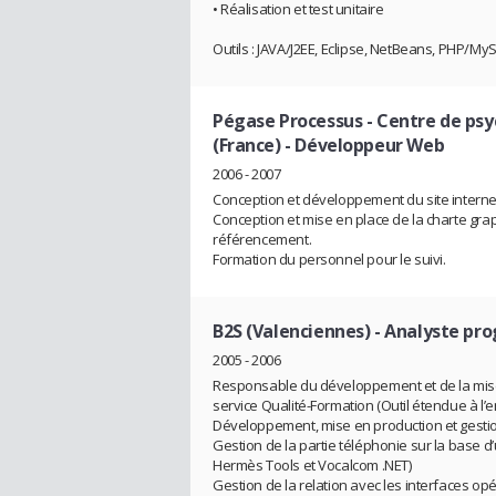
• Réalisation et test unitaire
Outils : JAVA/J2EE, Eclipse, NetBeans, PHP/M
Pégase Processus - Centre de psy
(France)
- Développeur Web
2006 - 2007
Conception et développement du site interne
Conception et mise en place de la charte gr
référencement.
Formation du personnel pour le suivi.
B2S (Valenciennes)
- Analyste p
2005 - 2006
Responsable du développement et de la mise e
service Qualité-Formation (Outil étendue à l
Développement, mise en production et gestio
Gestion de la partie téléphonie sur la base 
Hermès Tools et Vocalcom .NET)
Gestion de la relation avec les interfaces op