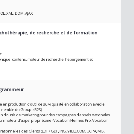
ySQL, XML, DOM, AJAX
chothérapie, de recherche et de formation
t.
aphique, contenu, moteur de recherche, hébergement et
rogrammeur
n production d’outil de suivi qualité en collaboration avec le
’ensemble du Groupe B2S).
n d’outils de marketing pour des campagnes d’appels nationales
d’un moteur d’appel propriétaire (Vocalcom Hermès Pro, Vocalcom
érationnelles des Clients (EDF / GDF, ING, 9TELECOM, UCPA, MIS,