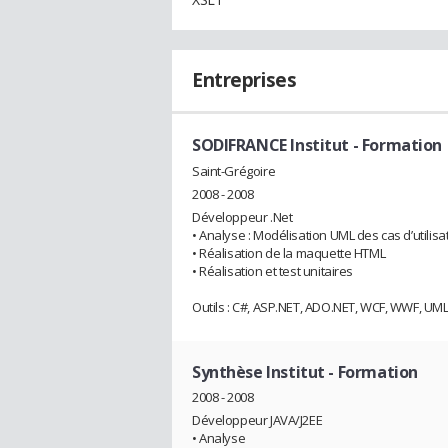
Entreprises
SODIFRANCE Institut
- Formation
Saint-Grégoire
2008 - 2008
Développeur .Net
• Analyse : Modélisation UML des cas d’utilis
• Réalisation de la maquette HTML
• Réalisation et test unitaires
Outils : C#, ASP.NET, ADO.NET, WCF, WWF, UML,
Synthèse Institut
- Formation
2008 - 2008
Développeur JAVA/J2EE
• Analyse