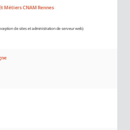
 Et Métiers CNAM Rennes
ception de sites et administration de serveur web)
gne
s