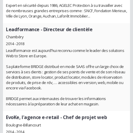
Expert en sécurité depuis 1986, AGELEC Protection à su travailler avec
de nombreuses grandes entreprises comme : SNCF, Fondation Merieux,
Ville de Lyon, Orange, Auchan, Laforêt Immobilier...
Leadformance
- Directeur de clientèle
Chambéry
2014 - 2018
Leadformance est aujourd’hui reconnu comme le leader des solutions
Web to Store en Europe.
Sa plateforme BRIDGE distribué en mode SAAS offre un large choix de
services à ses clients : gestion de ses points de vente et de son réseau
de distribution, store locator, product locator, modules de réservation
de produits, de prise de rdv, … accessibles en version, web, mobile ou
encore via Facebook.
BRIDGE permet aux internautes de trouver les informations
nécessaires à la préparation de leur achat en magasin.
EvoKe, l'agence e-retail
- Chef de projet web
Boulogne-Billancourt
2014 - 2014