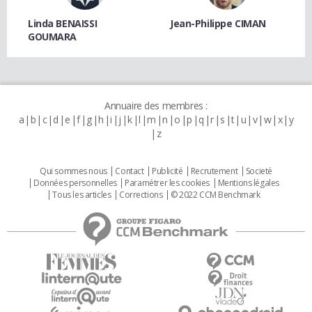
Linda BENAISSI
Jean-Philippe CIMAN
GOUMARA
Annuaire des membres :
a
b
c
d
e
f
g
h
i
j
k
l
m
n
o
p
q
r
s
t
u
v
w
x
y
z
Qui sommes nous
Contact
Publicité
Recrutement
Societé
Données personnelles
Paramétrer les cookies
Mentions légales
Tous les articles
Corrections
© 2022 CCM Benchmark