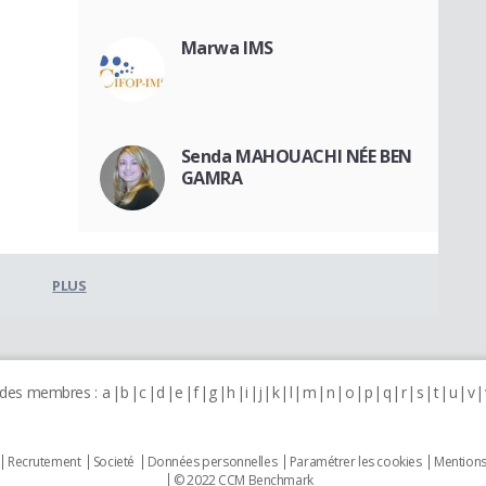
Marwa IMS
Senda MAHOUACHI NÉE BEN
GAMRA
PLUS
 des membres :
a
b
c
d
e
f
g
h
i
j
k
l
m
n
o
p
q
r
s
t
u
v
Recrutement
Societé
Données personnelles
Paramétrer les cookies
Mentions
© 2022 CCM Benchmark