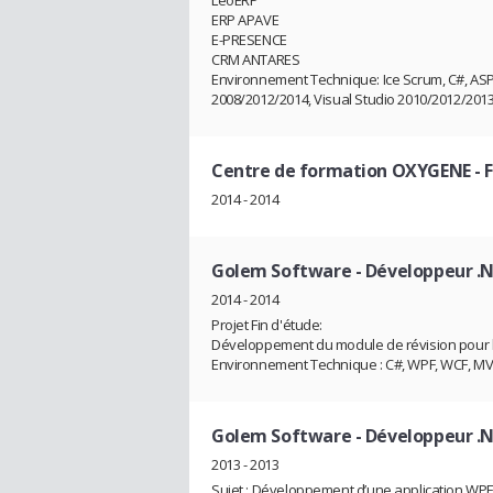
LeoERP
ERP APAVE
E-PRESENCE
CRM ANTARES
Environnement Technique: Ice Scrum, C#, ASP
2008/2012/2014, Visual Studio 2010/2012/2013
Centre de formation OXYGENE
- 
2014 - 2014
Golem Software
- Développeur .
2014 - 2014
Projet Fin d'étude:
Développement du module de révision pour le
Environnement Technique : C#, WPF, WCF, MVV
Golem Software
- Développeur .
2013 - 2013
Sujet : Développement d’une application WPF