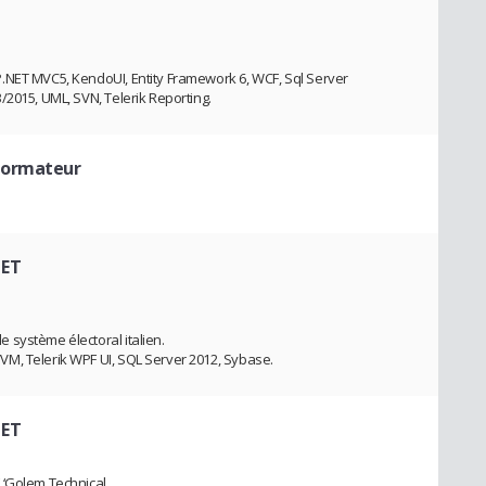
.NET MVC5, KendoUI, Entity Framework 6, WCF, Sql Server
/2015, UML, SVN, Telerik Reporting.
Formateur
NET
 système électoral italien.
M, Telerik WPF UI, SQL Server 2012, Sybase.
NET
 ‘Golem Technical