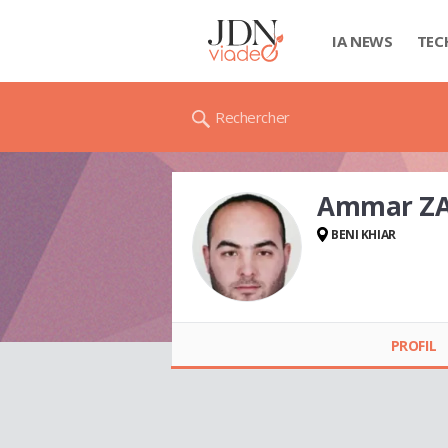
IA NEWS
TEC
Rechercher
Ammar ZA
BENI KHIAR
Ammar ZAIED
PROFIL