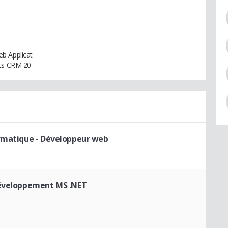
b Applicat
ics CRM 20
ormatique
- Développeur web
Développement MS .NET