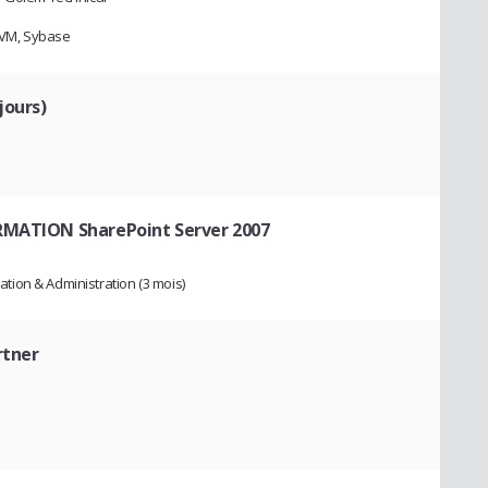
VVM, Sybase
jours)
RMATION SharePoint Server 2007
ion & Administration (3 mois)
rtner