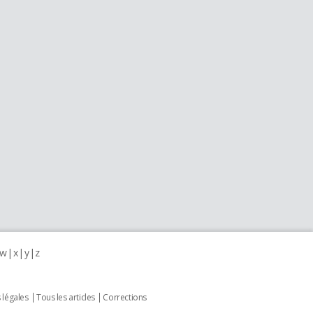
w
x
y
z
 légales
Tous les articles
Corrections