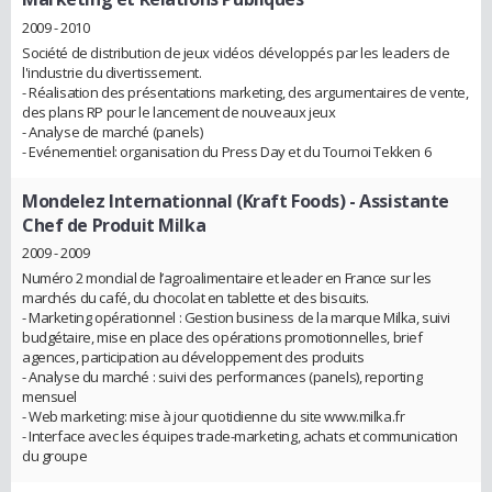
2009 - 2010
Société de distribution de jeux vidéos développés par les leaders de
l'industrie du divertissement.
- Réalisation des présentations marketing, des argumentaires de vente,
des plans RP pour le lancement de nouveaux jeux
- Analyse de marché (panels)
- Evénementiel: organisation du Press Day et du Tournoi Tekken 6
Mondelez Internationnal (Kraft Foods)
- Assistante
Chef de Produit Milka
2009 - 2009
Numéro 2 mondial de l’agroalimentaire et leader en France sur les
marchés du café, du chocolat en tablette et des biscuits.
- Marketing opérationnel : Gestion business de la marque Milka, suivi
budgétaire, mise en place des opérations promotionnelles, brief
agences, participation au développement des produits
- Analyse du marché : suivi des performances (panels), reporting
mensuel
- Web marketing: mise à jour quotidienne du site www.milka.fr
- Interface avec les équipes trade-marketing, achats et communication
du groupe