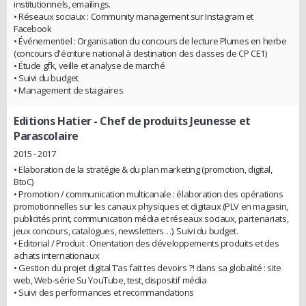
institutionnels, emailings.
• Réseaux sociaux : Community management sur Instagram et
Facebook
• Événementiel : Organisation du concours de lecture Plumes en herbe
(concours d'écriture national à destination des classes de CP CE1)
• Étude gfk, veille et analyse de marché
• Suivi du budget
• Management de stagiaires
Editions Hatier
- Chef de produits Jeunesse et
Parascolaire
2015 - 2017
• Elaboration de la stratégie & du plan marketing (promotion, digital,
BtoC)
• Promotion / communication multicanale : élaboration des opérations
promotionnelles sur les canaux physiques et digitaux (PLV en magasin,
publicités print, communication média et réseaux sociaux, partenariats,
jeux concours, catalogues, newsletters…). Suivi du budget.
• Editorial / Produit : Orientation des développements produits et des
achats internationaux
• Gestion du projet digital T’as fait tes devoirs ?! dans sa globalité : site
web, Web-série Su YouTube, test, dispositif média
• Suivi des performances et recommandations