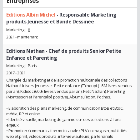
Entreprises
Editions Albin Michel
- Responsable Marketing
produits Jeunesse et Bande Dessinée
Marketing | ()
2021 - maintenant
Editions Nathan
- Chef de produits Senior Petite
Enfance et Parenting
Marketing | Paris
2017 - 2021
Chargée du marketing et de la promotion multicanale des collections
Nathan Univers Jeunesse : Petite enfance (T'choupi (1.5M livres vendus
par an), Kididoc (600k livres vendus par an), Petit Nathan), Parenting
(Montessori et Parentalité positive), Albums, Fiction, Poches.
• Elaboration des plans marketing, de communication BtoB et BtoC,
média, RP et online
• Identité visuelle, marketing de gamme sur des collections à forts
enjeux
• Promotion / communication multicanale : PLV en magasin, publicités
web et print, vidéos produits, interview auteurs, partenariats