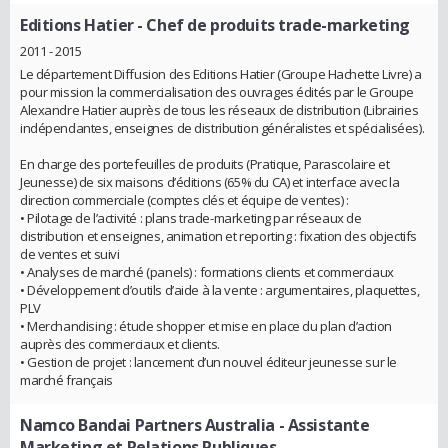
Editions Hatier
- Chef de produits trade-marketing
2011 - 2015
Le département Diffusion des Editions Hatier (Groupe Hachette Livre) a
pour mission la commercialisation des ouvrages édités par le Groupe
Alexandre Hatier auprès de tous les réseaux de distribution (Librairies
indépendantes, enseignes de distribution généralistes et spécialisées).
En charge des portefeuilles de produits (Pratique, Parascolaire et
Jeunesse) de six maisons d’éditions (65% du CA) et interface avec la
direction commerciale (comptes clés et équipe de ventes) :
• Pilotage de l’activité : plans trade-marketing par réseaux de
distribution et enseignes, animation et reporting : fixation des objectifs
de ventes et suivi
• Analyses de marché (panels) : formations clients et commerciaux
• Développement d’outils d’aide à la vente : argumentaires, plaquettes,
PLV
• Merchandising : étude shopper et mise en place du plan d’action
auprès des commerciaux et clients.
• Gestion de projet : lancement d’un nouvel éditeur jeunesse sur le
marché français
Namco Bandai Partners Australia
- Assistante
Marketing et Relations Publiques