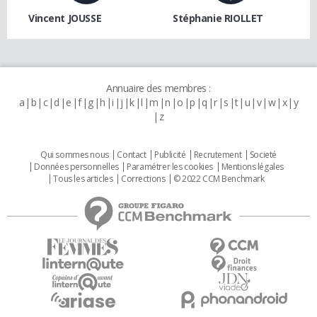
Vincent JOUSSE
Stéphanie RIOLLET
Annuaire des membres :
a
b
c
d
e
f
g
h
i
j
k
l
m
n
o
p
q
r
s
t
u
v
w
x
y
z
Qui sommes nous
Contact
Publicité
Recrutement
Societé
Données personnelles
Paramétrer les cookies
Mentions légales
Tous les articles
Corrections
© 2022 CCM Benchmark