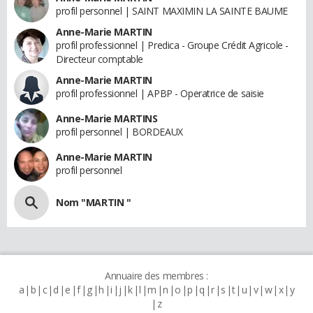
profil personnel | SAINT MAXIMIN LA SAINTE BAUME
Anne-Marie MARTIN
profil professionnel | Predica - Groupe Crédit Agricole -
Directeur comptable
Anne-Marie MARTIN
profil professionnel | APBP - Operatrice de saisie
Anne-Marie MARTINS
profil personnel | BORDEAUX
Anne-Marie MARTIN
profil personnel
Nom "MARTIN "
Annuaire des membres :
a
b
c
d
e
f
g
h
i
j
k
l
m
n
o
p
q
r
s
t
u
v
w
x
y
z