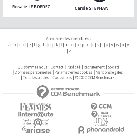
Rosalie LE BOEDEC
Carole STEPHAN
Annuaire des membres :
a
b
c
d
e
f
g
h
i
j
k
l
m
n
o
p
q
r
s
t
u
v
w
x
y
z
Qui sommes nous
Contact
Publicité
Recrutement
Societé
Données personnelles
Paramétrer les cookies
Mentions légales
Tous les articles
Corrections
© 2022 CCM Benchmark