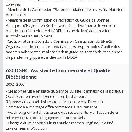
convives
- Membre de la Commission "Recommandations relatives à la Nutrition"
du GEMRCN
- Membre de la Commission de rédaction du Guide de Bonnes
Pratiques d'Hygiène en Restauration Collective "nouvelle version":
participation à la refonte du GBPH au vue de la réglementation
europénne Paquet Hygiène
- Création et animation de la Commission QSE au sein du SNERS :
Organisation de rencontre-débat avec les responsables Qualité des
sociétés adhérentes; réalisation d'un guide de gestion de crise en cas
de pandémie grippale validée par la DILGA
ASCOGER
- Assistante Commerciale et Qualité -
Diététicienne
2002 - 2006
- Création et Mise en place du Service Qualité : définition de la politique
Qualité en lien avec la DG, création d'indicateurs
Réponse aux appel d'offres restauration avec la Direction
Commerciale: montage offre commerciale, soutenance
- Accompagnement à l'ouverture des restaurants : vérification de la
mise en oeuvre des engagements contractuels
- Chargée du relationnel Clients sur les thèmes Hygiène-Sécurité-
Environnement-Nutrition