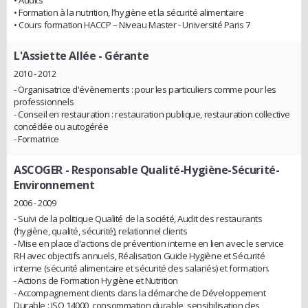
• Audits
• Formation à la nutrition, l’hygiène et la sécurité alimentaire
• Cours formation HACCP – Niveau Master - Université Paris 7
L'Assiette AIlée
- Gérante
2010 - 2012
- Organisatrice d'évènements : pour les particuliers comme pour les
professionnels
- Conseil en restauration : restauration publique, restauration collective
concédée ou autogérée
- Formatrice
ASCOGER
- Responsable Qualité-Hygiène-Sécurité-
Environnement
2006 - 2009
- Suivi de la politique Qualité de la société, Audit des restaurants
(hygiène, qualité, sécurité), relationnel clients
- Mise en place d'actions de prévention interne en lien avec le service
RH avec objectifs annuels, Réalisation Guide Hygiène et Sécurité
interne (sécurité alimentaire et sécurité des salariés) et formation.
- Actions de Formation Hygiène et Nutrition
- Accompagnement clients dans la démarche de Développement
Durable : ISO 14000, consommation durable, sensibilisation des