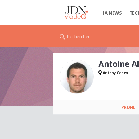
IA NEWS
TEC
Rechercher
Antoine 
Antony Cedex
Antoine ALEXANDRE
PROFIL