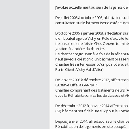
J'évolue actuellement au sein de l'agence de
De juillet 2006 à octobre 2006, affectation su
consultation sur le lot menuiserie extérieures 
D'octobre 2006 à janvier 2008, affectation sur
d'embouteillage de Vichy en Pôle d'activité te
de basculer, une fois le Gros Oeuvre terminé
gestion financière du chantier.
Ce chantier regroupait à la fois de la réhabilit
neuf (avec la création d'un bâtiment brasseri
Chantier très interressant d'un point de vue t
Paris; Client : Vichy Val d'Allier)
De Janvier 2008 à décembre 2012, affectation 
Gustave Eiffel à GANNAT".
Chantier comprenant des bâtiments neufs (Ate
et de la Réhabilitation (salles de classes et Ate
De décembre 2012 à Janvier 2014 affectation 
(63), bâtiment neuf de bureaux pour le Conse
Depuis Janvier 2014, affectation sur le chantie
Réhabilitation de logements en site occupé.