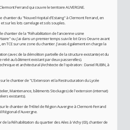
 Clermont Ferrand qui couvre le territoire AUVERGNE.
r le chantier du "Nouvel Hopital d'Estaing" à Clermont Ferrand, en
et sur les lots carrelage et sols souples.
 le chantier de la "Réhabilitation de l'ancienne usine
rtiaire" ou j'ai dans un premier temps suivi le lot Gros Oeuvre avant
, en TCE sur une zone du chantier. J'avais également en charge la
ation (avec de la démolition partielle de la structure existante) et du
e relié au bâtiment existant par deux passerelles).
echnique et architectural (Architecte de l'opération : Daniel RUBIN, à
sur le chantier de "L'Extension et la Restructuration du Lycée
lier, Maintenance, bâtiments Stockages) de l'extension (internat)
liers existants).
sur le chantier de l'Hôtel de Région Auvergne à Clermont-Ferrand
il Régional d'Auvergne.
r de la Réhabilitation du quartier des Ailes à Vichy (03), chantier de