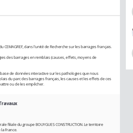
u CEMAGREF, dans l'unité de Recherche sur les barrages français.
gies des barrages en remblais (causes, effets, moyens de
base de données interactive sur les pathologies que nous
ais du parc des barrages français, les causes et les effets de ces
attre ou de les empêcher.
 Travaux
le filiale du groupe BOUYGUES CONSTRUCTION. Le territoire
e la France.