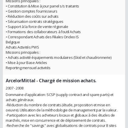
Missions principales :
• Constitution & Mise à jour panel s/s traitants
• Gestion comptes fournisseurs
• Réduction des coûts sur achats
• Sécurisation contrats stratégiques
• Support à la force de vente régionale
• Formations des collaborateurs à l’outil Achats
• Correspondant Achats des Filiales Ondeo IS
Belgique
Achats Activités PWS
Missions principales :
• Achats activité équipements modulaires (Skid et chaudronnerie)
• Mise à jour Base Articles
Reporting mensuel activités
ArcelorMittal
- Chargé de mission achats.
2007 - 2008
Dommaine d'application: SCSP (supply contract and spare parts) et
achats généraux.
-Réduction du nombre de contrats.(étude, proposition et mise en
oeuvre). Utilisation de la méthodologie de management par la valeur.
-Participation avec les acheteurs locaux et globaux à des études de
marchés, mise en concurrence et de déploiement de contrats.
-Recherche de "savings" avec globalisations de contrats pour 8 sites