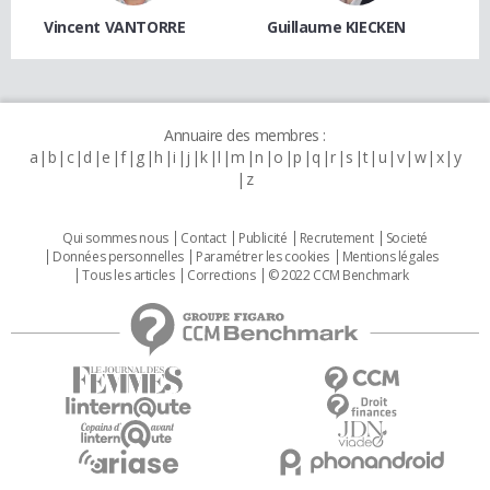
Vincent VANTORRE
Guillaume KIECKEN
Annuaire des membres :
a
b
c
d
e
f
g
h
i
j
k
l
m
n
o
p
q
r
s
t
u
v
w
x
y
z
Qui sommes nous
Contact
Publicité
Recrutement
Societé
Données personnelles
Paramétrer les cookies
Mentions légales
Tous les articles
Corrections
© 2022 CCM Benchmark