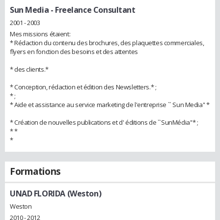
Sun Media
- Freelance Consultant
2001 - 2003
Mes missions étaient:
* Rédaction du contenu des brochures, des plaquettes commerciales,
flyers en fonction des besoins et des attentes
* des clients.*
* Conception, rédaction et édition des Newsletters.* ;
* ;
* Aide et assistance au service marketing de l'entreprise `` Sun Media'' *
* Création de nouvelles publications et d' éditions de ``SunMédia''* ;
* *
*
Formations
UNAD FLORIDA (Weston)
Weston
2010 - 2012