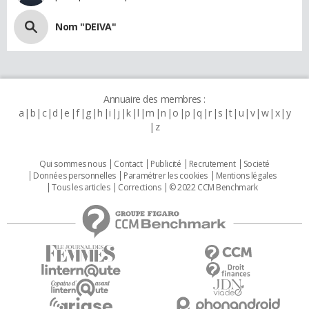
Nom "DEIVA"
Annuaire des membres :
a
b
c
d
e
f
g
h
i
j
k
l
m
n
o
p
q
r
s
t
u
v
w
x
y
z
Qui sommes nous
Contact
Publicité
Recrutement
Societé
Données personnelles
Paramétrer les cookies
Mentions légales
Tous les articles
Corrections
© 2022 CCM Benchmark