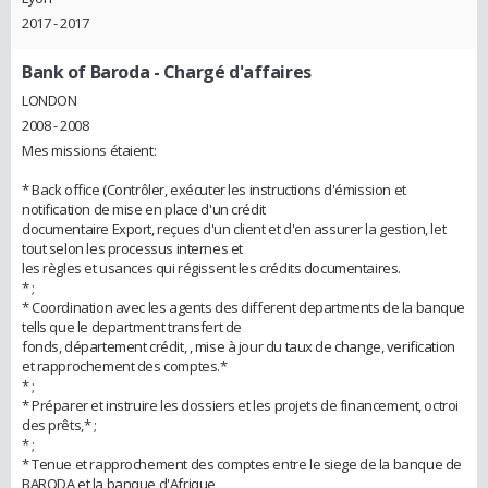
2017 - 2017
Bank of Baroda
- Chargé d'affaires
LONDON
2008 - 2008
Mes missions étaient:
* Back office (Contrôler, exécuter les instructions d'émission et
notification de mise en place d'un crédit
documentaire Export, reçues d'un client et d'en assurer la gestion, let
tout selon les processus internes et
les règles et usances qui régissent les crédits documentaires.
* ;
* Coordination avec les agents des different departments de la banque
tells que le department transfert de
fonds, département crédit, , mise à jour du taux de change, verification
et rapprochement des comptes.*
* ;
* Préparer et instruire les dossiers et les projets de financement, octroi
des prêts,* ;
* ;
* Tenue et rapprochement des comptes entre le siege de la banque de
BARODA et la banque d'Afrique