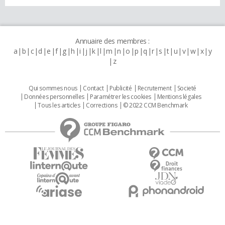
Annuaire des membres :
a
b
c
d
e
f
g
h
i
j
k
l
m
n
o
p
q
r
s
t
u
v
w
x
y
z
Qui sommes nous
Contact
Publicité
Recrutement
Societé
Données personnelles
Paramétrer les cookies
Mentions légales
Tous les articles
Corrections
© 2022 CCM Benchmark