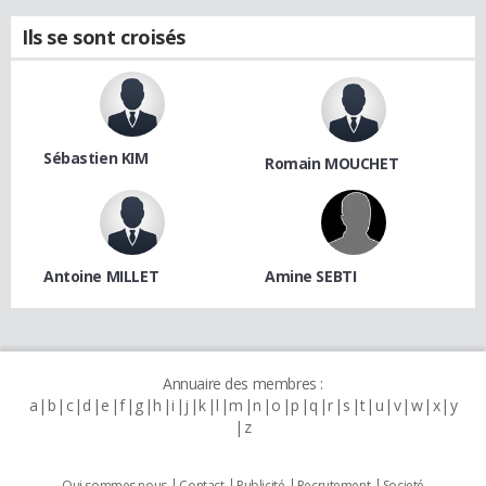
Ils se sont croisés
Sébastien KIM
Romain MOUCHET
Antoine MILLET
Amine SEBTI
Annuaire des membres :
a
b
c
d
e
f
g
h
i
j
k
l
m
n
o
p
q
r
s
t
u
v
w
x
y
z
Qui sommes nous
Contact
Publicité
Recrutement
Societé