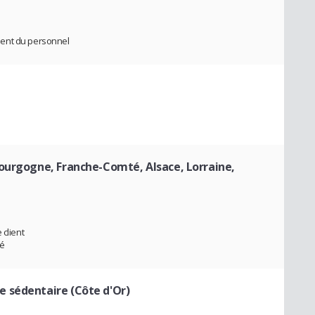
ment du personnel
ourgogne, Franche-Comté, Alsace, Lorraine,
 client
hé
 sédentaire (Côte d'Or)