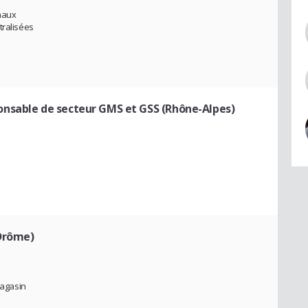
naux
tralisées
onsable de secteur GMS et GSS (Rhône-Alpes)
Drôme)
agasin