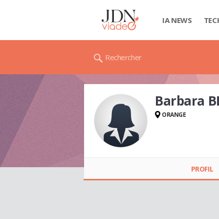
IA NEWS
TEC
Rechercher
Barbara 
ORANGE
Barbara
BLANCHARD
PROFIL
(RACHENNE )