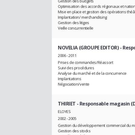
Gestion des budgets
Optimisation des accords régionaux et natio
Mise en place et gestion des opérations théâ
Implantation/ merchandising
Gestion des litiges
Veille concurrentielle
NOVELIA (GROUPE EDITOR)
- Resp
2006 - 2011
Prises de commandes/Réassort
Suivi des procédures
Analyse du marché et de la concurrence
Implantations
Négociation/vente
THIRIET
- Responsable magasin (
ELOYES
2002 - 2005
Gestion du développement commercial du m
Gestion des stocks