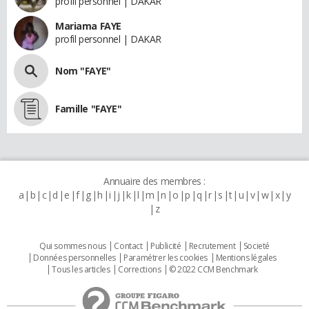
profil personnel | DAKAR
Mariama FAYE
profil personnel | DAKAR
Nom "FAYE"
Famille "FAYE"
Annuaire des membres :
a
b
c
d
e
f
g
h
i
j
k
l
m
n
o
p
q
r
s
t
u
v
w
x
y
z
Qui sommes nous
Contact
Publicité
Recrutement
Societé
Données personnelles
Paramétrer les cookies
Mentions légales
Tous les articles
Corrections
© 2022 CCM Benchmark