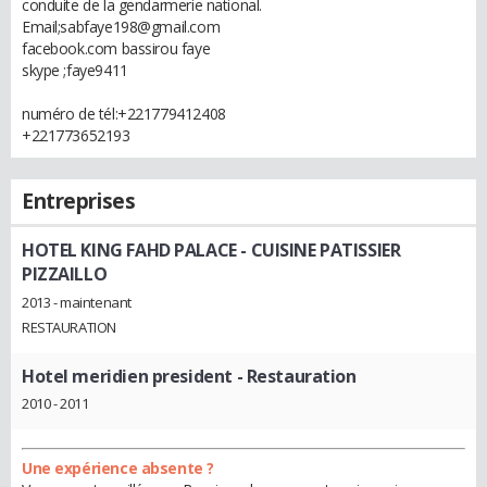
conduite de la gendarmerie national.
Email;sabfaye198@gmail.com
facebook.com bassirou faye
skype ;faye9411
numéro de tél:+221779412408
+221773652193
Entreprises
HOTEL KING FAHD PALACE
- CUISINE PATISSIER
PIZZAILLO
2013 - maintenant
RESTAURATION
Hotel meridien president
- Restauration
2010 - 2011
Une expérience absente ?