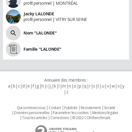
profil personnel | MONTRÉAL
Jacky LALONDE
profil personnel | VITRY SUR SEINE
Nom "LALONDE"
Famille "LALONDE"
Annuaire des membres :
a
b
c
d
e
f
g
h
i
j
k
l
m
n
o
p
q
r
s
t
u
v
w
x
y
z
Qui sommes nous
Contact
Publicité
Recrutement
Societé
Données personnelles
Paramétrer les cookies
Mentions légales
Tous les articles
Corrections
© 2022 CCM Benchmark