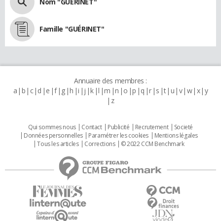
Nom "GUÉRINET"
Famille "GUÉRINET"
Annuaire des membres :
a
b
c
d
e
f
g
h
i
j
k
l
m
n
o
p
q
r
s
t
u
v
w
x
y
z
Qui sommes nous
Contact
Publicité
Recrutement
Societé
Données personnelles
Paramétrer les cookies
Mentions légales
Tous les articles
Corrections
© 2022 CCM Benchmark