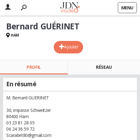
MENU
Bernard GUÉRINET
HAM
Ajouter
PROFIL
RÉSEAU
En résumé
M. Bernard GUERINET
30, impasse Schweitzer
80400 Ham
03 23 81 28 05
06 24 36 59 72
Scarabet80@gmail.com