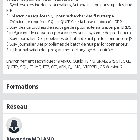
 Synthèse des incidents journaliers, Automatisation par script des flux
FTP
 Création de requêtes SQL pour rechercher des flux Interpel
 Création de requêtes SQL et QUERY sur la base de donnée DB2
 Suivi des cartouches de sauvegardes pour externalisation par BRMS
 intégration de nouveaux programmes sur le système de production)
 Suivi journalier Des problèmes de batch de nuit par l’ordonnanceur JS
 Suivi journalier Des problèmes de batch de nuit par l’ordonnanceur
$u  Normalisation des programmes de langage de contrôle
Environnement Technique : 19 As400. Outils : JS, $U, BRMS, SYSOTEC CL,
QUERY, SQL, IFS, MQ, FTP, CFT, VPN, C_HMC, INTERPEL, OS Version 7.
Formations
Réseau
Alexandra MOLANO