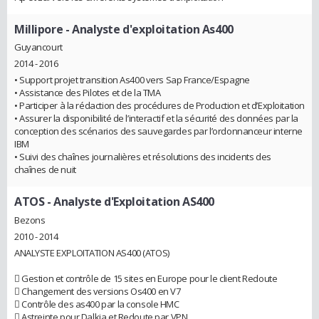
Millipore
- Analyste d'exploitation As400
Guyancourt
2014 - 2016
• Support projet transition As400 vers Sap France/Espagne
• Assistance des Pilotes et de la TMA
• Participer à la rédaction des procédures de Production et d’Exploitation
• Assurer la disponibilité de l’interactif et la sécurité des données par la
conception des scénarios des sauvegardes par l’ordonnanceur interne
IBM
• Suivi des chaînes journalières et résolutions des incidents des
chaînes de nuit
ATOS
- Analyste d'Exploitation AS400
Bezons
2010 - 2014
ANALYSTE EXPLOITATION AS400 (ATOS)
 Gestion et contrôle de 15 sites en Europe pour le client Redoute
 Changement des versions Os400 en V7
 Contrôle des as400 par la console HMC
 Astreinte pour Dalkia et Redoute par VPN