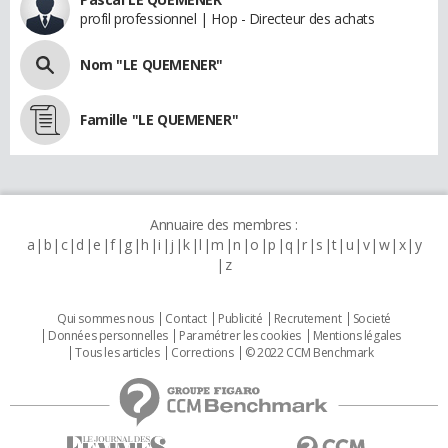
profil professionnel | Hop - Directeur des achats
Nom "LE QUEMENER"
Famille "LE QUEMENER"
Annuaire des membres :
a
b
c
d
e
f
g
h
i
j
k
l
m
n
o
p
q
r
s
t
u
v
w
x
y
z
Qui sommes nous
Contact
Publicité
Recrutement
Societé
Données personnelles
Paramétrer les cookies
Mentions légales
Tous les articles
Corrections
© 2022 CCM Benchmark