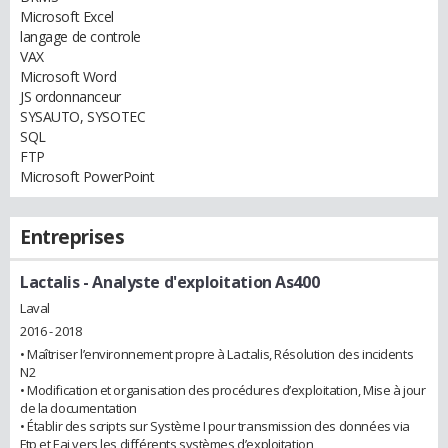
Microsoft Excel
langage de controle
VAX
Microsoft Word
JS ordonnanceur
SYSAUTO, SYSOTEC
SQL
FTP
Microsoft PowerPoint
Entreprises
Lactalis
- Analyste d'exploitation As400
Laval
2016 - 2018
• Maîtriser l’environnement propre à Lactalis, Résolution des incidents
N2
• Modification et organisation des procédures d’exploitation, Mise à jour
de la documentation
• Établir des scripts sur Système I pour transmission des données via
Ftp et Eai vers les différents systèmes d’exploitation