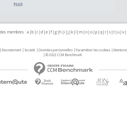
PLUS
 des membres :
a
b
c
d
e
f
g
h
i
j
k
l
m
n
o
p
q
r
s
t
u
v
Recrutement
Societé
Données personnelles
Paramétrer les cookies
Mentions
© 2022 CCM Benchmark