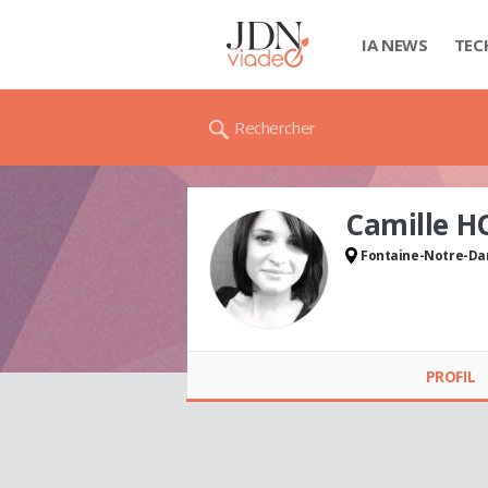
IA NEWS
TEC
Rechercher
Camille 
Fontaine-Notre-D
Camille HOFFMANN
PROFIL