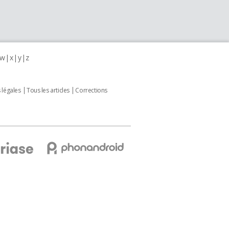
w
x
y
z
 légales
Tous les articles
Corrections