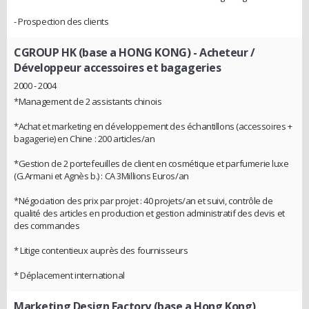
- Prospection des clients
CGROUP HK (base a HONG KONG)
- Acheteur /
Développeur accessoires et bagageries
2000 - 2004
*Management de 2 assistants chinois
*Achat et marketing en développement des échantillons (accessoires +
bagagerie) en Chine : 200 articles/an
*Gestion de 2 portefeuilles de client en cosmétique et parfumerie luxe
(G.Armani et Agnès b.) : CA 3Millions Euros/an
*Négociation des prix par projet : 40 projets/an et suivi, contrôle de
qualité des articles en production et gestion administratif des devis et
des commandes
* Litige contentieux auprès des fournisseurs
* Déplacement international
Marketing Design Factory (base a Hong Kong)