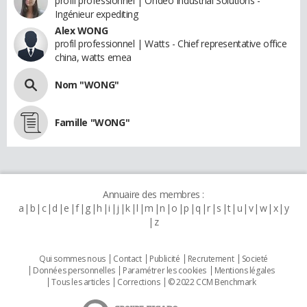
profil professionnel | Ondeo Industrial Solutions -
Ingénieur expediting
Alex WONG
profil professionnel | Watts - Chief representative office
china, watts emea
Nom "WONG"
Famille "WONG"
Annuaire des membres :
a
b
c
d
e
f
g
h
i
j
k
l
m
n
o
p
q
r
s
t
u
v
w
x
y
z
Qui sommes nous
Contact
Publicité
Recrutement
Societé
Données personnelles
Paramétrer les cookies
Mentions légales
Tous les articles
Corrections
© 2022 CCM Benchmark