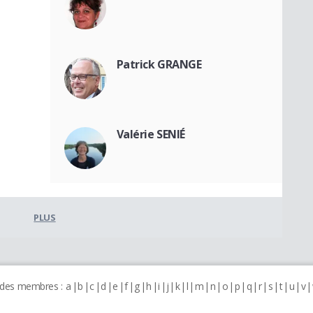
Patrick GRANGE
Valérie SENIÉ
PLUS
 des membres :
a
b
c
d
e
f
g
h
i
j
k
l
m
n
o
p
q
r
s
t
u
v