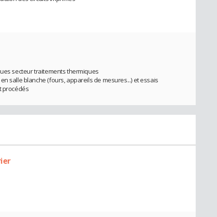
iques secteur traitements thermiques
n salle blanche (fours, appareils de mesures...) et essais
et procédés
ier