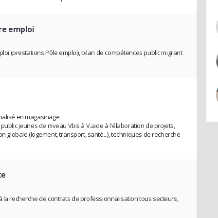
ère emploi
 (prestations Pôle emploi), bilan de compétences public migrant
cialisé en magasinage.
public jeunes de niveau Vbis à V.aide à l'élaboration de projets,
lobale (logement, transport, santé...), techniques de recherche
ce
à la recherche de contrats de professionnalisation tous secteurs,