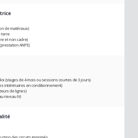
trice
ion de matériaux)
 terre
re et non cadre)
(prestation ANPE)
 (stages de 4 mois ou sessions courtes de 3 jours)
 des intérimaires en conditionnement)
eurs de lignes)
u niveau IV)
alité
uction des circuits imprimés