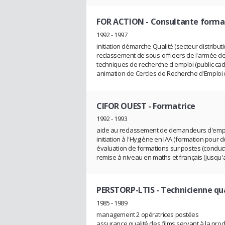
FOR ACTION
- Consultante forma
1992 - 1997
initiation démarche Qualité (secteur distribut
reclassement de sous-officiers de l'armée de
techniques de recherche d'emploi (public cad
animation de Cercles de Recherche d'Emploi 
CIFOR OUEST
- Formatrice
1992 - 1993
aide au reclassement de demandeurs d'emploi
initiation à l'Hygiène en IAA (formation pour
évaluation de formations sur postes (conduct
remise à niveau en maths et français (jusqu'a
PERSTORP-LTIS
- Technicienne qu
1985 - 1989
management 2 opératrices postées
assurance qualité des films servant à la prod