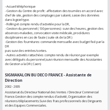
- Accueil téléphonique
- Gestion du Centre de profit : affectation des tournées en accord avec
chef de site, gestion des comptages par salarié, saisie des données
dans logiciel type.
- Rolling et compte rendu d'activitée pour la DR,
- Gestion du personnel ( 130 personnes) : suivi des heures, gestion des
absences-maladies, convocation visite médicale, procédures
disciplinaires en cas de faute ( suite ok de la DR )
-Gestion des fournitures: commande mensuelle avec budget fixé par la
DR
puis suivi des entrées/sorties.
- Autres activités rattachées :compte rendu de réunion,par exemple
avec délégués du personnel,suivi réunion mensuelle des Assistantes
de Gestion a la DR ( Caen)
SIGMAKALON BU DECO FRANCE
- Assistante de
Direction
2002 - 2005
Assistanat du Directeur National des Ventes / Directeur Commercial
France.Gestion des compte rendus d'activité, Organisation des
réunions/déplacements.Suivi des frais professionnels des Dirigeants
et des Equipes Commerciales.