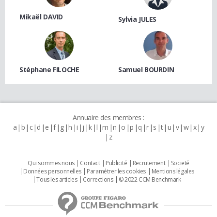
Mikaël DAVID
Sylvia JULES
Stéphane FILOCHE
Samuel BOURDIN
Annuaire des membres :
a
b
c
d
e
f
g
h
i
j
k
l
m
n
o
p
q
r
s
t
u
v
w
x
y
z
Qui sommes nous
Contact
Publicité
Recrutement
Societé
Données personnelles
Paramétrer les cookies
Mentions légales
Tous les articles
Corrections
© 2022 CCM Benchmark