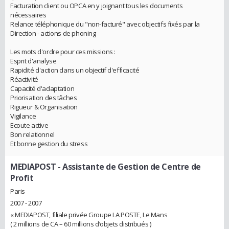
Facturation client ou OPCA en y joignant tous les documents
nécessaires
Relance téléphonique du "non-facturé" avec objectifs fixés par la
Direction - actions de phoning
Les mots d'ordre pour ces missions :
Esprit d'analyse
Rapidité d'action dans un objectif d'efficacité
Réactivité
Capacité d'adaptation
Priorisation des tâches
Rigueur & Organisation
Vigilance
Ecoute active
Bon relationnel
Et bonne gestion du stress
MEDIAPOST
- Assistante de Gestion de Centre de
Profit
Paris
2007 - 2007
« MEDIAPOST, filiale privée Groupe LA POSTE, Le Mans
( 2 millions de CA – 60 millions d’objets distribués )