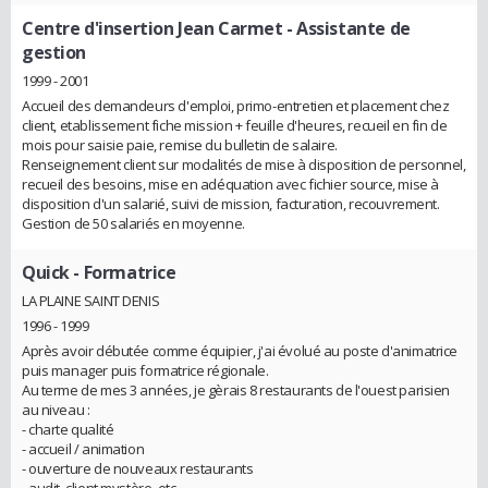
Centre d'insertion Jean Carmet
- Assistante de
gestion
1999 - 2001
Accueil des demandeurs d'emploi, primo-entretien et placement chez
client, etablissement fiche mission + feuille d'heures, recueil en fin de
mois pour saisie paie, remise du bulletin de salaire.
Renseignement client sur modalités de mise à disposition de personnel,
recueil des besoins, mise en adéquation avec fichier source, mise à
disposition d'un salarié, suivi de mission, facturation, recouvrement.
Gestion de 50 salariés en moyenne.
Quick
- Formatrice
LA PLAINE SAINT DENIS
1996 - 1999
Après avoir débutée comme équipier, j'ai évolué au poste d'animatrice
puis manager puis formatrice régionale.
Au terme de mes 3 années, je gèrais 8 restaurants de l'ouest parisien
au niveau :
- charte qualité
- accueil / animation
- ouverture de nouveaux restaurants
- audit, client mystère, etc