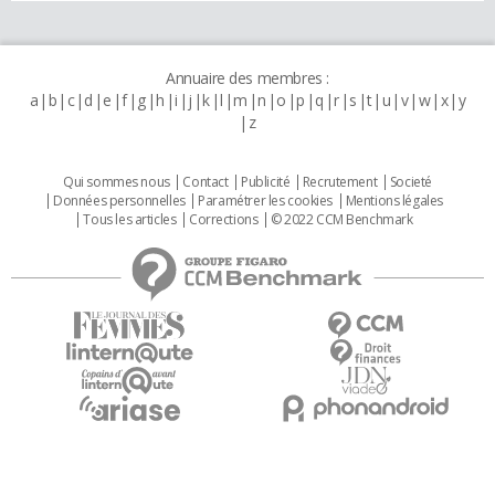
Annuaire des membres :
a
b
c
d
e
f
g
h
i
j
k
l
m
n
o
p
q
r
s
t
u
v
w
x
y
z
Qui sommes nous
Contact
Publicité
Recrutement
Societé
Données personnelles
Paramétrer les cookies
Mentions légales
Tous les articles
Corrections
© 2022 CCM Benchmark