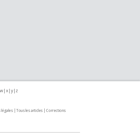
w
x
y
z
 légales
Tous les articles
Corrections