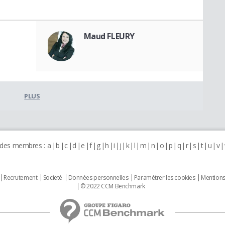
Maud FLEURY
PLUS
 des membres :
a
b
c
d
e
f
g
h
i
j
k
l
m
n
o
p
q
r
s
t
u
v
Recrutement
Societé
Données personnelles
Paramétrer les cookies
Mentions
© 2022 CCM Benchmark