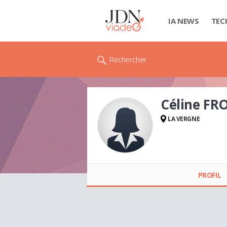
IA NEWS
TEC
Rechercher
Céline F
LA VERGNE
Céline FRONSACQ
PROFIL