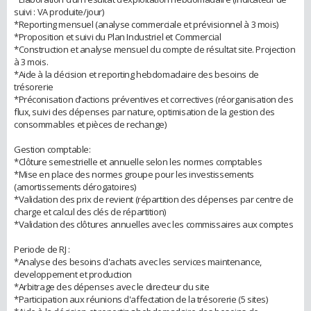
suivi : VA produite/jour)
*Reporting mensuel (analyse commerciale et prévisionnel à 3 mois)
*Proposition et suivi du Plan Industriel et Commercial
*Construction et analyse mensuel du compte de résultat site. Projection
à 3 mois.
*Aide à la décision et reporting hebdomadaire des besoins de
trésorerie
*Préconisation d’actions préventives et correctives (réorganisation des
flux, suivi des dépenses par nature, optimisation de la gestion des
consommables et pièces de rechange)
Gestion comptable:
*Clôture semestrielle et annuelle selon les normes comptables
*Mise en place des normes groupe pour les investissements
(amortissements dérogatoires)
*Validation des prix de revient (répartition des dépenses par centre de
charge et calcul des clés de répartition)
*Validation des clôtures annuelles avec les commissaires aux comptes
Periode de RJ :
*Analyse des besoins d'achats avec les services maintenance,
developpement et production
*Arbitrage des dépenses avec le directeur du site
*Participation aux réunions d'affectation de la trésorerie (5 sites)