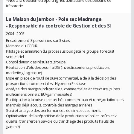
*Aide à la décision et reporting hebdomadaire des besoins de
trésorerie
La Maison du Jambon - Pole sec Madrange
- Responsable du controle de Gestion et des SI
2004 - 2005
Encadrement: 3 personnes sur 3 sites
Membre du CODIR
Pilotage et animation du processus budgétaire groupe, forecast
semestriel
Consolidation des résultats groupe
Réalisation d'etudes pour la DG (Investissements,production,
marketing, logistique)
Mise en place de l’outil de suivi commercial, aide à la décision des
prospections commerciales : Hyperion Essbase
Analyse des marges industrielles, commerciales et structure (cubes
multidimensionnels: BU/gammes/sites)
Participation à la prise de marchés commerciaux et renégociation des
marchés déjà acquis, controle des marges arrieres
Suivi et analyse des performances des investissements
Optimisation de la répartition de la production selon les coûts et la
qualité (transfert en Savoie du tranchage des produits hauts de
gamme)