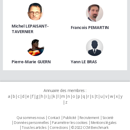
Michel LEPAISANT-
Francois PEMARTIN
TAVERNIER
Pierre-Marie GUERN
Yann LE BRAS
Annuaire des membres :
a
b
c
d
e
f
g
h
i
j
k
l
m
n
o
p
q
r
s
t
u
v
w
x
y
z
Qui sommes nous
Contact
Publicité
Recrutement
Societé
Données personnelles
Paramétrer les cookies
Mentions légales
Tous les articles
Corrections
© 2022 CCM Benchmark