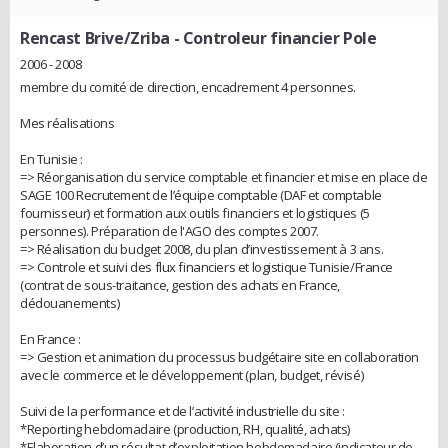
Rencast Brive/Zriba
- Controleur financier Pole
2006 - 2008
membre du comité de direction, encadrement 4 personnes.
Mes réalisations
En Tunisie :
=> Réorganisation du service comptable et financier et mise en place de
SAGE 100 Recrutement de l’équipe comptable (DAF et comptable
fournisseur) et formation aux outils financiers et logistiques (5
personnes). Préparation de l'AGO des comptes 2007.
=> Réalisation du budget 2008, du plan d’investissement à 3 ans.
=> Controle et suivi des flux financiers et logistique Tunisie/France
(contrat de sous-traitance, gestion des achats en France,
dédouanements)
En France :
=> Gestion et animation du processus budgétaire site en collaboration
avec le commerce et le développement (plan, budget, révisé)
Suivi de la performance et de l’activité industrielle du site :
*Reporting hebdomadaire (production, RH, qualité, achats)
*Elaboration d’un résultat d’exploitation hebdomadaire (indicateur de