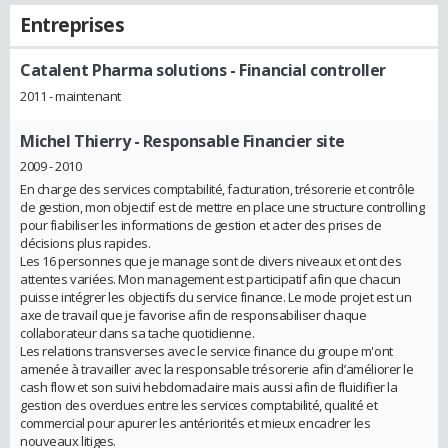
Entreprises
Catalent Pharma solutions
- Financial controller
2011 - maintenant
Michel Thierry
- Responsable Financier site
2009 - 2010
En charge des services comptabilité, facturation, trésorerie et contrôle
de gestion, mon objectif est de mettre en place une structure controlling
pour fiabiliser les informations de gestion et acter des prises de
décisions plus rapides.
Les 16 personnes que je manage sont de divers niveaux et ont des
attentes variées. Mon management est participatif afin que chacun
puisse intégrer les objectifs du service finance. Le mode projet est un
axe de travail que je favorise afin de responsabiliser chaque
collaborateur dans sa tache quotidienne.
Les relations transverses avec le service finance du groupe m'ont
amenée à travailler avec la responsable trésorerie afin d’améliorer le
cash flow et son suivi hebdomadaire mais aussi afin de fluidifier la
gestion des overdues entre les services comptabilité, qualité et
commercial pour apurer les antériorités et mieux encadrer les
nouveaux litiges.