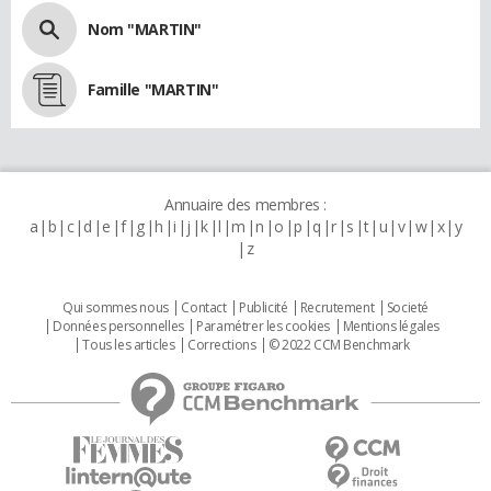
Nom "MARTIN"
Famille "MARTIN"
Annuaire des membres :
a
b
c
d
e
f
g
h
i
j
k
l
m
n
o
p
q
r
s
t
u
v
w
x
y
z
Qui sommes nous
Contact
Publicité
Recrutement
Societé
Données personnelles
Paramétrer les cookies
Mentions légales
Tous les articles
Corrections
© 2022 CCM Benchmark